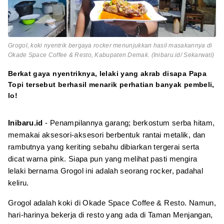
Grogol, koki nyentrik bergaya rocker menunjukkan hasil masakannya di
Okade Space Coffee & Resto, Kabupaten Demak. (Inibaru.id/ Sekarwati)
Berkat gaya nyentriknya, lelaki yang akrab disapa Papa
Topi tersebut berhasil menarik perhatian banyak pembeli,
lo!
Inibaru.id
- Penampilannya garang; berkostum serba hitam,
memakai aksesori-aksesori berbentuk rantai metalik, dan
rambutnya yang keriting sebahu dibiarkan tergerai serta
dicat warna pink. Siapa pun yang melihat pasti mengira
lelaki bernama Grogol ini adalah seorang rocker, padahal
keliru.
Grogol adalah koki di Okade Space Coffee & Resto. Namun,
hari-harinya bekerja di resto yang ada di Taman Menjangan,