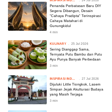
INSPIRASI INDONESIA
.
24 Jul 2026
Penanda Perbatasan Baru DIY
Segera Dibangun, Desain
"Cahaya Pradipta" Terinspirasi
Cahaya Matahari di
Gunungkidul
4
min
KULINARY
.
25 Jul 2026
Sering Dianggap Sama,
Ternyata Putu Bambu dan Putu
Ayu Punya Banyak Perbedaan
3
min
INSPIRASI INDONESIA
.
27 Jul 2026
Dijuluki Little Tiongkok, Lasem
Simpan Jejak Akulturasi Budaya
yang Masih Terjaga
3
min