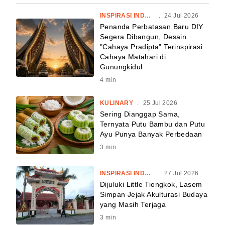
INSPIRASI INDONESIA
.
24 Jul 2026
Penanda Perbatasan Baru DIY
Segera Dibangun, Desain
"Cahaya Pradipta" Terinspirasi
Cahaya Matahari di
Gunungkidul
4
min
KULINARY
.
25 Jul 2026
Sering Dianggap Sama,
Ternyata Putu Bambu dan Putu
Ayu Punya Banyak Perbedaan
3
min
INSPIRASI INDONESIA
.
27 Jul 2026
Dijuluki Little Tiongkok, Lasem
Simpan Jejak Akulturasi Budaya
yang Masih Terjaga
3
min