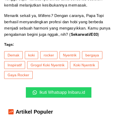
kembali melanjutkan kesibukannya memasak.
Menarik sekali ya,
Millens?
Dengan caranya, Papa Topi
berhasil menyandingkan profesi dan hobi yang berbeda
menjadi sebuah harmoni yang mengasyikkan. Kamu punya
pengalaman begini juga nggak, nih? (
Sekarwati/E03
)
Tags:
Demak
koki
rocker
Nyentrik
bergaya
Inspiratif
Grogol Koki Nyentrik
Koki Nyentrik
Gaya Rocker
Ikuti Whatsapp Inibaru.id
Artikel Populer