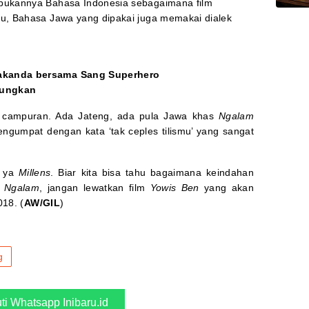
ukannya Bahasa Indonesia sebagaimana film
, Bahasa Jawa yang dipakai juga memakai dialek
Wakanda bersama Sang Superhero
tungkan
ini campuran. Ada Jateng, ada pula Jawa khas
Ngalam
 mengumpat dengan kata ‘tak ceples tilismu’ yang sangat
, ya
Millens
. Biar kita bisa tahu bagaimana keindahan
s
Ngalam
, jangan lewatkan film
Yowis Ben
yang akan
018. (
AW/GIL
)
g
uti Whatsapp Inibaru.id