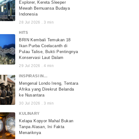
Explorer, Kereta Sleeper
Mewah Bernuansa Budaya
Indonesia
28 Jul 2026
.
3
min
HITS
BRIN Kembali Temukan 18
Ikan Purba Coelacanth di
Pulau Talise, Bukti Pentingnya
Konservasi Laut Dalam
29 Jul 2026
.
4
min
INSPIRASI INDONESIA
Mengenal Londo Ireng, Tentara
Afrika yang Direkrut Belanda
ke Nusantara
30 Jul 2026
.
3
min
KULINARY
Kelapa Kopyor Mahal Bukan
Tanpa Alasan, Ini Fakta
Menariknya