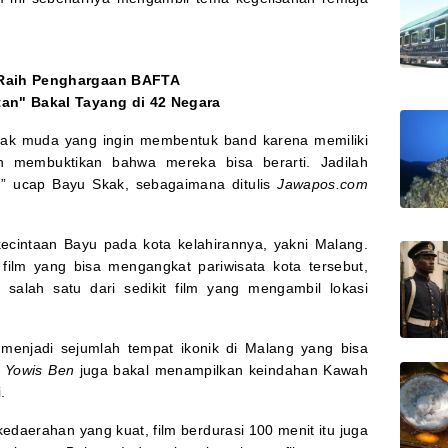
a Raih Penghargaan BAFTA
tan" Bakal Tayang di 42 Negara
 anak muda yang ingin membentuk band karena memiliki
gin membuktikan bahwa mereka bisa berarti. Jadilah
,” ucap Bayu Skak, sebagaimana ditulis
Jawapos.com
kecintaan Bayu pada kota kelahirannya, yakni Malang.
ilm yang bisa mengangkat pariwisata kota tersebut,
 salah satu dari sedikit film yang mengambil lokasi
enjadi sejumlah tempat ikonik di Malang yang bisa
,
Yowis Ben
juga bakal menampilkan keindahan Kawah
.
daerahan yang kuat, film berdurasi 100 menit itu juga