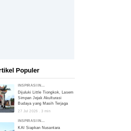
rtikel Populer
INSPIRASI INDONESIA
Dijuluki Little Tiongkok, Lasem
Simpan Jejak Akulturasi
Budaya yang Masih Terjaga
27 Jul 2026
.
3
min
INSPIRASI INDONESIA
KAI Siapkan Nusantara