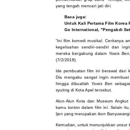
yang tengah mencari jati diri.
Baca juga:
Untuk Kali Pertama Film Kore
Go International, "Pengabdi Se
“Ini film komedi musikal. Ceritanya
kegelisahan sendiri-sendiri dan in
mereka bergabung dalam
Yowis Ben
(7/2/2018).
Ide pembuatan film ini berawal dari 
Dia mengaku sangat ingin membuat f
hingga dibuatlah
Yowis Ben
sebagai
syuting di Kota Apel tersebut.
Alun-Alun Kota dan Museum Angkut m
kamu tonton dalam film ini. Selain itu
Ijen yang merupakan ikon Banyuwangi
Kemudian, untuk menunjukkan unsur ke