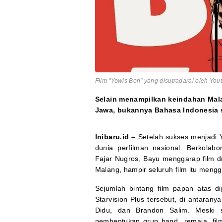
Film "Yowis Ben" yang disutradarai oleh Yout
Selain menampilkan keindahan Mala
Jawa, bukannya Bahasa Indonesia 
Inibaru.id –
Setelah sukses menjadi 
dunia perfilman nasional. Berkolab
Fajar Nugros, Bayu menggarap film 
Malang, hampir seluruh film itu meng
Sejumlah bintang film papan atas di
Starvision Plus tersebut, di antaran
Didu, dan Brandon Salim. Meski se
pembentukan grup band remaja, film