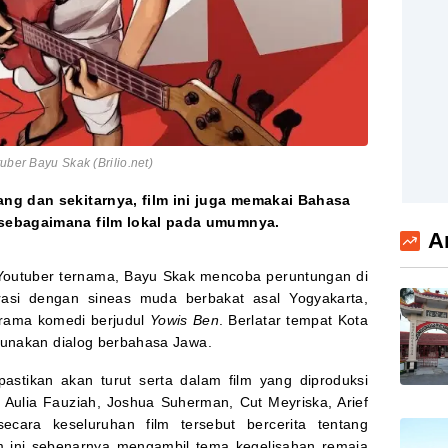
uber Bayu Skak (Brilio.net)
ng dan sekitarnya, film ini juga memakai Bahasa
sebagaimana film lokal pada umumnya.
A
Youtuber ternama, Bayu Skak mencoba peruntungan di
orasi dengan sineas muda berbakat asal Yogyakarta,
drama komedi berjudul
Yowis Ben
. Berlatar tempat Kota
gunakan dialog berbahasa Jawa.
pastikan akan turut serta dalam film yang diproduksi
ya Aulia Fauziah, Joshua Suherman, Cut Meyriska, Arief
cara keseluruhan film tersebut bercerita tentang
 ini sebenarnya mengambil tema kegelisahan remaja