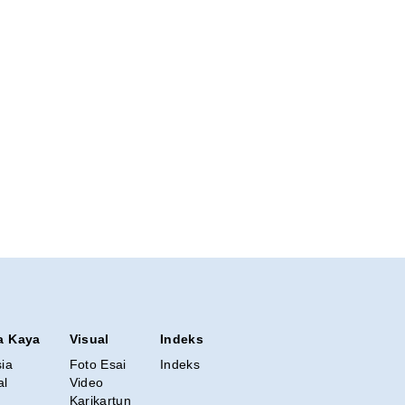
a Kaya
Visual
Indeks
sia
Foto Esai
Indeks
al
Video
Karikartun