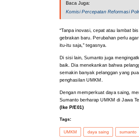
Baca Juga:
Komisi Percepatan Reformasi Polr
“Tanpa inovasi, cepat atau lambat b
gebrakan baru. Perubahan perlu aga
itu-itu saja,” tegasnya.
Di sisi lain, Sumanto juga menging
baik. Dia menekankan bahwa pelang
semakin banyak pelanggan yang puas
penghasilan UMKM.
Dengan memperkuat daya saing, men
Sumanto berharap UMKM di Jawa Teng
(Ike P/E01)
Tags:
UMKM
daya saing
sumanto