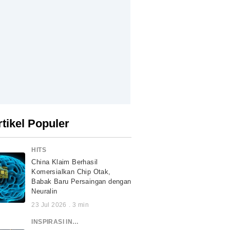
rtikel Populer
HITS
China Klaim Berhasil
Komersialkan Chip Otak,
Babak Baru Persaingan dengan
Neuralin
23 Jul 2026
.
3
min
INSPIRASI INDONESIA