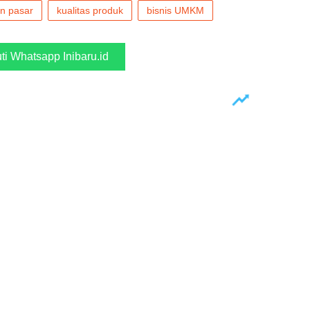
en pasar
kualitas produk
bisnis UMKM
uti Whatsapp Inibaru.id