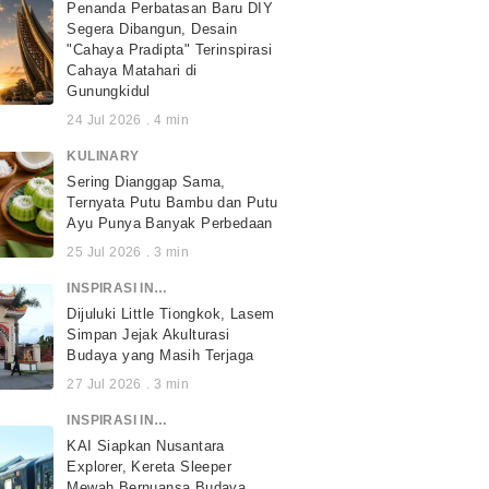
Penanda Perbatasan Baru DIY
Segera Dibangun, Desain
"Cahaya Pradipta" Terinspirasi
Cahaya Matahari di
Gunungkidul
24 Jul 2026
.
4
min
KULINARY
Sering Dianggap Sama,
Ternyata Putu Bambu dan Putu
Ayu Punya Banyak Perbedaan
25 Jul 2026
.
3
min
INSPIRASI INDONESIA
Dijuluki Little Tiongkok, Lasem
Simpan Jejak Akulturasi
Budaya yang Masih Terjaga
27 Jul 2026
.
3
min
INSPIRASI INDONESIA
KAI Siapkan Nusantara
Explorer, Kereta Sleeper
Mewah Bernuansa Budaya