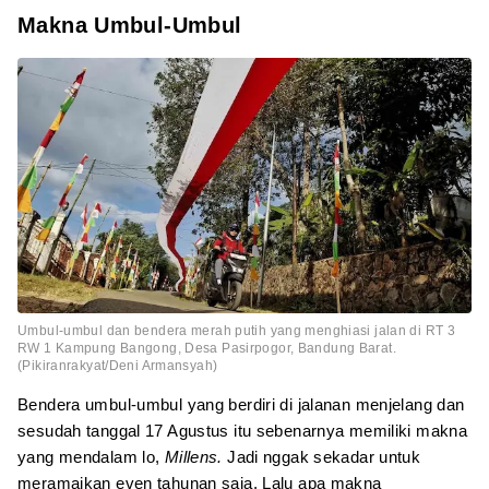
Makna Umbul-Umbul
Umbul-umbul dan bendera merah putih yang menghiasi jalan di RT 3
RW 1 Kampung Bangong, Desa Pasirpogor, Bandung Barat.
(Pikiranrakyat/Deni Armansyah)
Bendera umbul-umbul yang berdiri di jalanan menjelang dan
sesudah tanggal 17 Agustus itu sebenarnya memiliki makna
yang mendalam lo,
Millens.
Jadi nggak sekadar untuk
meramaikan even tahunan saja. Lalu apa makna