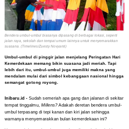
Bendera umbul-umbul biasanya dipasang di berbagai lokasi, seperti
jalan raya, sekolah dan tempat umum lainnya untuk menyemarakkan
suasana. (Timelines/Zuesty Novyanti)
Umbul-umbul di pinggir jalan menjelang Peringatan Hari
Kemerdekaan memang bikin suasana jadi meriah. Tapi
lebih dari itu, umbul-umbul juga memiliki makna yang
mendalam mulai dari simbol kebanggaan nasional hingga
semangat gotong royong.
Inibaru.id -
Sudah semeriah apa gang dan jalanan di sekitar
tempat tinggalmu,
Millens?
Adakah deretan bendera umbul-
umbul terpasang di tepi kanan dan kiri jalan sehingga
warnanya menyemarakkan bulan kemerdekaan ini?