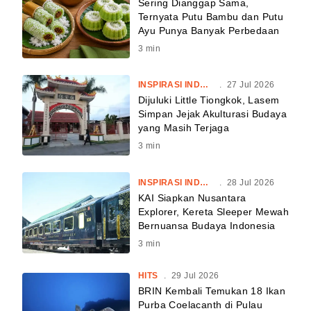
Sering Dianggap Sama,
Ternyata Putu Bambu dan Putu
Ayu Punya Banyak Perbedaan
3
min
INSPIRASI INDONESIA
.
27 Jul 2026
Dijuluki Little Tiongkok, Lasem
Simpan Jejak Akulturasi Budaya
yang Masih Terjaga
3
min
INSPIRASI INDONESIA
.
28 Jul 2026
KAI Siapkan Nusantara
Explorer, Kereta Sleeper Mewah
Bernuansa Budaya Indonesia
3
min
HITS
.
29 Jul 2026
BRIN Kembali Temukan 18 Ikan
Purba Coelacanth di Pulau