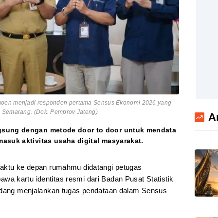
moen menjadi responden pertama Sensus Ekonomi 2026 yang
i Semarang. (Dok. Pemprov Jateng)
A
gsung dengan metode door to door untuk mendata
asuk aktivitas usaha digital masyarakat.
aktu ke depan rumahmu didatangi petugas
 kartu identitas resmi dari Badan Pusat Statistik
sedang menjalankan tugas pendataan dalam Sensus