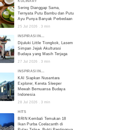
KULINARY
Sering Dianggap Sama,
Ternyata Putu Bambu dan Putu
Ayu Punya Banyak Perbedaan
25 Jul 2026
.
3
min
INSPIRASI INDONESIA
Dijuluki Little Tiongkok, Lasem
Simpan Jejak Akulturasi
Budaya yang Masih Terjaga
27 Jul 2026
.
3
min
INSPIRASI INDONESIA
KAI Siapkan Nusantara
Explorer, Kereta Sleeper
Mewah Bernuansa Budaya
Indonesia
28 Jul 2026
.
3
min
HITS
BRIN Kembali Temukan 18
Ikan Purba Coelacanth di
Pulau Talise, Bukti Pentingnya