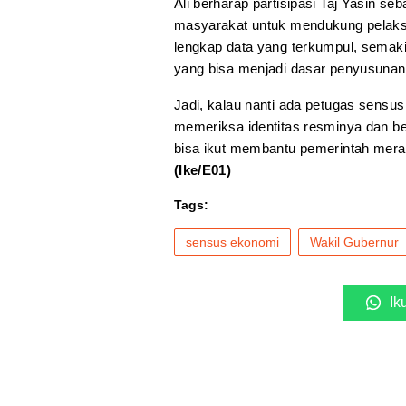
Ali berharap partisipasi Taj Yasin s
masyarakat untuk mendukung pelak
lengkap data yang terkumpul, semak
yang bisa menjadi dasar penyusunan
Jadi, kalau nanti ada petugas sensu
memeriksa identitas resminya dan be
bisa ikut membantu pemerintah meran
(Ike/E01)
Tags:
sensus ekonomi
Wakil Gubernur
Ik