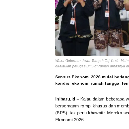
Wakil Gubernur Jawa Tengah Taj Yasin Mai
dilakukan petugas BPS di rumah dinasnya d
Sensus Ekonomi 2026 mulai berlan
kondisi ekonomi rumah tangga, term
Inibaru.id –
Kalau dalam beberapa w
berseragam rompi khusus dan membawa
(BPS), tak perlu khawatir. Mereka 
Ekonomi 2026.