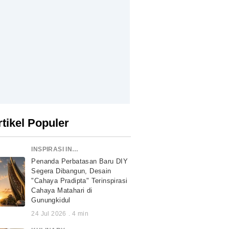
rtikel Populer
INSPIRASI INDONESIA
Penanda Perbatasan Baru DIY
Segera Dibangun, Desain
"Cahaya Pradipta" Terinspirasi
Cahaya Matahari di
Gunungkidul
24 Jul 2026
.
4
min