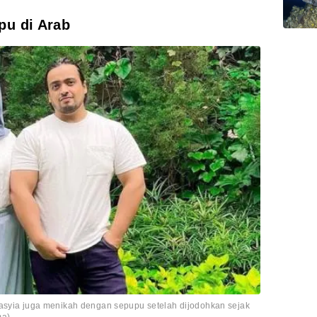
pu di Arab
hasyia juga menikah dengan sepupu setelah dijodohkan sejak