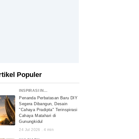
rtikel Populer
INSPIRASI INDONESIA
Penanda Perbatasan Baru DIY
Segera Dibangun, Desain
"Cahaya Pradipta" Terinspirasi
Cahaya Matahari di
Gunungkidul
24 Jul 2026
.
4
min