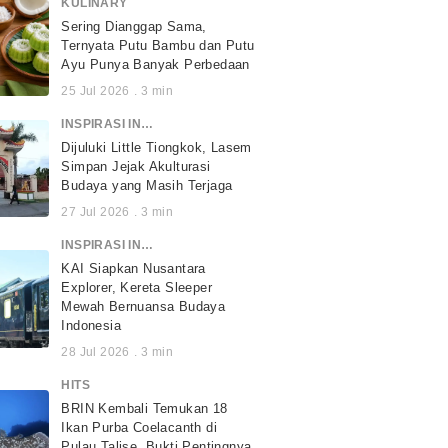
KULINARY
Sering Dianggap Sama,
Ternyata Putu Bambu dan Putu
Ayu Punya Banyak Perbedaan
25 Jul 2026
.
3
min
INSPIRASI INDONESIA
Dijuluki Little Tiongkok, Lasem
Simpan Jejak Akulturasi
Budaya yang Masih Terjaga
27 Jul 2026
.
3
min
INSPIRASI INDONESIA
KAI Siapkan Nusantara
Explorer, Kereta Sleeper
Mewah Bernuansa Budaya
Indonesia
28 Jul 2026
.
3
min
HITS
BRIN Kembali Temukan 18
Ikan Purba Coelacanth di
Pulau Talise, Bukti Pentingnya