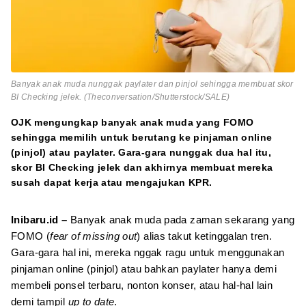
Banyak anak muda nunggak paylater dan pinjol sehingga membuat skor
BI Checking jelek. (Theconversation/Shutterstock/SALE)
OJK mengungkap banyak anak muda yang FOMO
sehingga memilih untuk berutang ke pinjaman online
(pinjol) atau paylater. Gara-gara nunggak dua hal itu,
skor BI Checking jelek dan akhirnya membuat mereka
susah dapat kerja atau mengajukan KPR.
Inibaru.id –
Banyak anak muda pada zaman sekarang yang
FOMO (
fear of missing out
) alias takut ketinggalan tren.
Gara-gara hal ini, mereka nggak ragu untuk menggunakan
pinjaman online (pinjol) atau bahkan paylater hanya demi
membeli ponsel terbaru, nonton konser, atau hal-hal lain
demi tampil
up to date
.