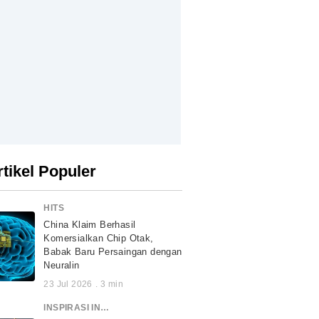
rtikel Populer
HITS
China Klaim Berhasil
Komersialkan Chip Otak,
Babak Baru Persaingan dengan
Neuralin
23 Jul 2026
.
3
min
INSPIRASI INDONESIA