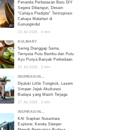
Penanda Perbatasan Baru DIY
Segera Dibangun, Desain
"Cahaya Pradipta" Terinspirasi
Cahaya Matahari di
Gunungkidul
24 Jul 2026
.
4
min
KULINARY
Sering Dianggap Sama,
Ternyata Putu Bambu dan Putu
Ayu Punya Banyak Perbedaan
25 Jul 2026
.
3
min
INSPIRASI INDONESIA
Dijuluki Little Tiongkok, Lasem
Simpan Jejak Akulturasi
Budaya yang Masih Terjaga
27 Jul 2026
.
3
min
INSPIRASI INDONESIA
KAI Siapkan Nusantara
Explorer, Kereta Sleeper
Mewah Bernuansa Budaya