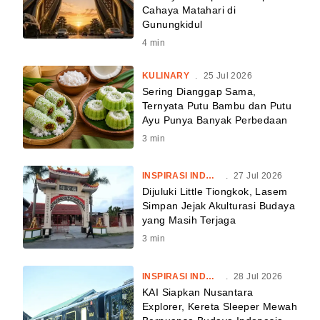
Cahaya Matahari di
Gunungkidul
4
min
KULINARY
.
25 Jul 2026
Sering Dianggap Sama,
Ternyata Putu Bambu dan Putu
Ayu Punya Banyak Perbedaan
3
min
INSPIRASI INDONESIA
.
27 Jul 2026
Dijuluki Little Tiongkok, Lasem
Simpan Jejak Akulturasi Budaya
yang Masih Terjaga
3
min
INSPIRASI INDONESIA
.
28 Jul 2026
KAI Siapkan Nusantara
Explorer, Kereta Sleeper Mewah