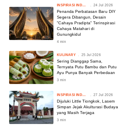
INSPIRASI INDONESIA
.
24 Jul 2026
Penanda Perbatasan Baru DIY
Segera Dibangun, Desain
"Cahaya Pradipta" Terinspirasi
Cahaya Matahari di
Gunungkidul
4
min
KULINARY
.
25 Jul 2026
Sering Dianggap Sama,
Ternyata Putu Bambu dan Putu
Ayu Punya Banyak Perbedaan
3
min
INSPIRASI INDONESIA
.
27 Jul 2026
Dijuluki Little Tiongkok, Lasem
Simpan Jejak Akulturasi Budaya
yang Masih Terjaga
3
min