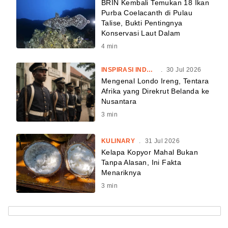
BRIN Kembali Temukan 18 Ikan
Purba Coelacanth di Pulau
Talise, Bukti Pentingnya
Konservasi Laut Dalam
4
min
INSPIRASI INDONESIA
.
30 Jul 2026
Mengenal Londo Ireng, Tentara
Afrika yang Direkrut Belanda ke
Nusantara
3
min
KULINARY
.
31 Jul 2026
Kelapa Kopyor Mahal Bukan
Tanpa Alasan, Ini Fakta
Menariknya
3
min