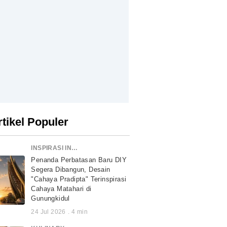
rtikel Populer
INSPIRASI INDONESIA
Penanda Perbatasan Baru DIY
Segera Dibangun, Desain
"Cahaya Pradipta" Terinspirasi
Cahaya Matahari di
Gunungkidul
24 Jul 2026
.
4
min