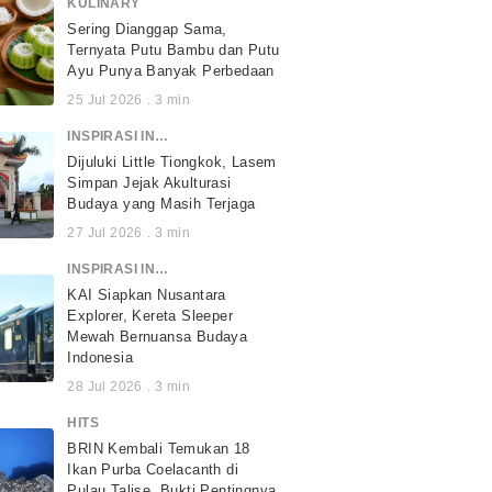
KULINARY
Sering Dianggap Sama,
Ternyata Putu Bambu dan Putu
Ayu Punya Banyak Perbedaan
25 Jul 2026
.
3
min
INSPIRASI INDONESIA
Dijuluki Little Tiongkok, Lasem
Simpan Jejak Akulturasi
Budaya yang Masih Terjaga
27 Jul 2026
.
3
min
INSPIRASI INDONESIA
KAI Siapkan Nusantara
Explorer, Kereta Sleeper
Mewah Bernuansa Budaya
Indonesia
28 Jul 2026
.
3
min
HITS
BRIN Kembali Temukan 18
Ikan Purba Coelacanth di
Pulau Talise, Bukti Pentingnya