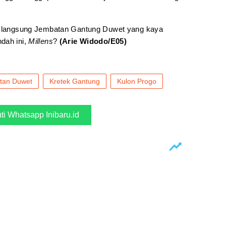
at langsung Jembatan Gantung Duwet yang kaya
dah ini,
Millens
?
(Arie Widodo/E05)
tan Duwet
Kretek Gantung
Kulon Progo
uti Whatsapp Inibaru.id