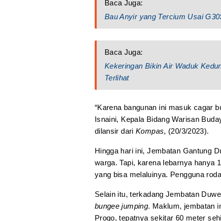
Baca Juga:
Bau Anyir yang Tercium Usai G30
Baca Juga:
Kekeringan Bikin Air Waduk Ked
Terlihat
“Karena bangunan ini masuk cagar buda
Isnaini, Kepala Bidang Warisan Bud
dilansir dari
Kompas
, (20/3/2023).
Hingga hari ini, Jembatan Gantung D
warga. Tapi, karena lebarnya hanya 
yang bisa melaluinya. Pengguna roda
Selain itu, terkadang Jembatan Duwet
bungee jumping
. Maklum, jembatan in
Progo, tepatnya sekitar 60 meter seh