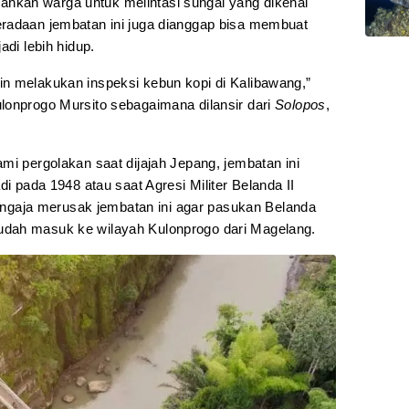
kan warga untuk melintasi sungai yang dikenal
eradaan jembatan ini juga dianggap bisa membuat
adi lebih hidup.
n melakukan inspeksi kebun kopi di Kalibawang,”
lonprogo Mursito sebagaimana dilansir dari
Solopos
,
mi pergolakan saat dijajah Jepang, jembatan ini
di pada 1948 atau saat Agresi Militer Belanda II
 sengaja merusak jembatan ini agar pasukan Belanda
dah masuk ke wilayah Kulonprogo dari Magelang.