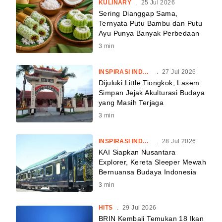
KULINARY
.
25 Jul 2026
Sering Dianggap Sama,
Ternyata Putu Bambu dan Putu
Ayu Punya Banyak Perbedaan
3
min
INSPIRASI INDONESIA
.
27 Jul 2026
Dijuluki Little Tiongkok, Lasem
Simpan Jejak Akulturasi Budaya
yang Masih Terjaga
3
min
INSPIRASI INDONESIA
.
28 Jul 2026
KAI Siapkan Nusantara
Explorer, Kereta Sleeper Mewah
Bernuansa Budaya Indonesia
3
min
HITS
.
29 Jul 2026
BRIN Kembali Temukan 18 Ikan