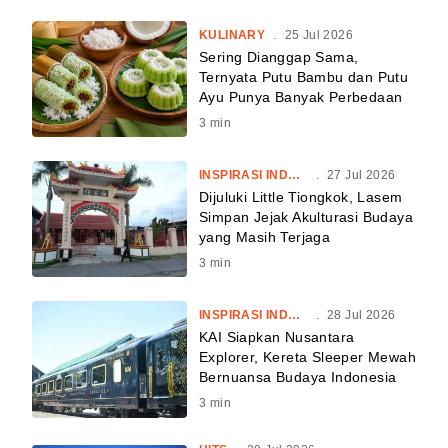
KULINARY
.
25 Jul 2026
Sering Dianggap Sama,
Ternyata Putu Bambu dan Putu
Ayu Punya Banyak Perbedaan
3
min
INSPIRASI INDONESIA
.
27 Jul 2026
Dijuluki Little Tiongkok, Lasem
Simpan Jejak Akulturasi Budaya
yang Masih Terjaga
3
min
INSPIRASI INDONESIA
.
28 Jul 2026
KAI Siapkan Nusantara
Explorer, Kereta Sleeper Mewah
Bernuansa Budaya Indonesia
3
min