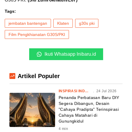
Tags:
jembatan bantengan
Klaten
g30s pki
Film Pengkhianatan G30S/PKI
Ikuti Whatsapp Inibaru.id
Artikel Populer
INSPIRASI INDONESIA
.
24 Jul 2026
Penanda Perbatasan Baru DIY
Segera Dibangun, Desain
"Cahaya Pradipta" Terinspirasi
Cahaya Matahari di
Gunungkidul
4
min