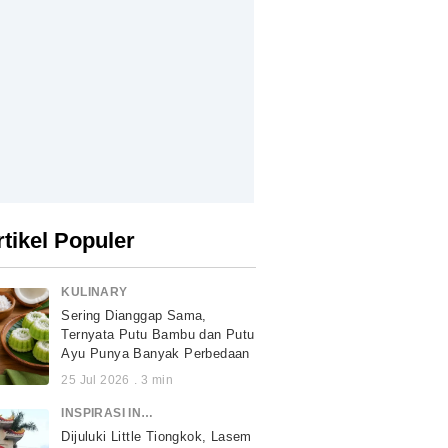
rtikel Populer
KULINARY
Sering Dianggap Sama,
Ternyata Putu Bambu dan Putu
Ayu Punya Banyak Perbedaan
25 Jul 2026
.
3
min
INSPIRASI INDONESIA
Dijuluki Little Tiongkok, Lasem