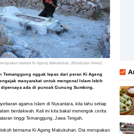
merupakan makam Ki Ageng Makukuhan. (Borobudur News)
A
n Temanggung nggak lepas dari peran Ki Ageng
engajak masyarakat untuk mengenal Islam lebih
 dipercaya ada di puncak Gunung Sumbing.
nyebaran agama Islam di Nusantara, kita tahu setiap
dalam berdakwah. Kali ini kita bakal menengok cerita
ataran tinggi Temanggung, Jawa Tengah.
 tokoh bernama Ki Ageng Makukuhan. Dia merupakan