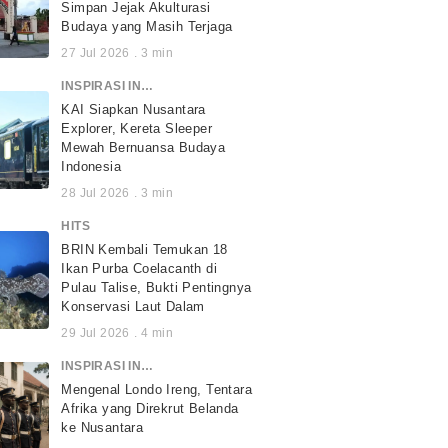
Simpan Jejak Akulturasi
Budaya yang Masih Terjaga
27 Jul 2026
.
3
min
INSPIRASI INDONESIA
KAI Siapkan Nusantara
Explorer, Kereta Sleeper
Mewah Bernuansa Budaya
Indonesia
28 Jul 2026
.
3
min
HITS
BRIN Kembali Temukan 18
Ikan Purba Coelacanth di
Pulau Talise, Bukti Pentingnya
Konservasi Laut Dalam
29 Jul 2026
.
4
min
INSPIRASI INDONESIA
Mengenal Londo Ireng, Tentara
Afrika yang Direkrut Belanda
ke Nusantara