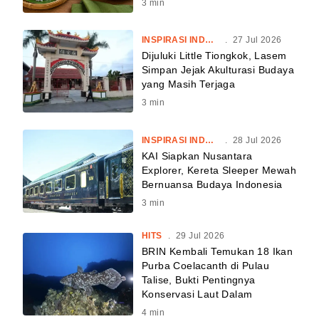
3
min
INSPIRASI INDONESIA
.
27 Jul 2026
Dijuluki Little Tiongkok, Lasem
Simpan Jejak Akulturasi Budaya
yang Masih Terjaga
3
min
INSPIRASI INDONESIA
.
28 Jul 2026
KAI Siapkan Nusantara
Explorer, Kereta Sleeper Mewah
Bernuansa Budaya Indonesia
3
min
HITS
.
29 Jul 2026
BRIN Kembali Temukan 18 Ikan
Purba Coelacanth di Pulau
Talise, Bukti Pentingnya
Konservasi Laut Dalam
4
min