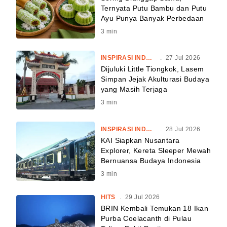
Ternyata Putu Bambu dan Putu
Ayu Punya Banyak Perbedaan
3
min
INSPIRASI INDONESIA
.
27 Jul 2026
Dijuluki Little Tiongkok, Lasem
Simpan Jejak Akulturasi Budaya
yang Masih Terjaga
3
min
INSPIRASI INDONESIA
.
28 Jul 2026
KAI Siapkan Nusantara
Explorer, Kereta Sleeper Mewah
Bernuansa Budaya Indonesia
3
min
HITS
.
29 Jul 2026
BRIN Kembali Temukan 18 Ikan
Purba Coelacanth di Pulau