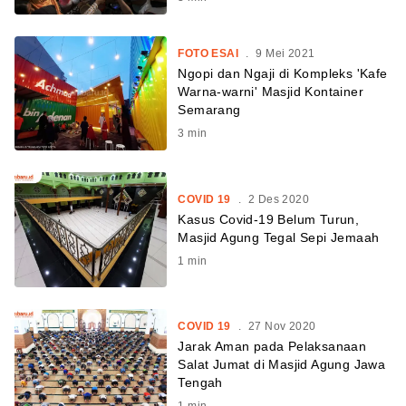
FOTO ESAI
.
9 Mei 2021
Ngopi dan Ngaji di Kompleks 'Kafe
Warna-warni' Masjid Kontainer
Semarang
3
min
COVID 19
.
2 Des 2020
Kasus Covid-19 Belum Turun,
Masjid Agung Tegal Sepi Jemaah
1
min
COVID 19
.
27 Nov 2020
Jarak Aman pada Pelaksanaan
Salat Jumat di Masjid Agung Jawa
Tengah
1
min