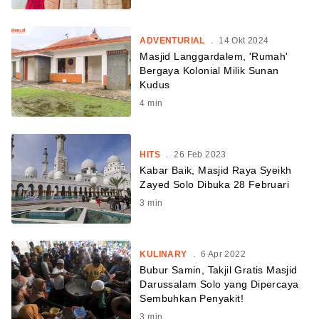
ADVENTURIAL
.
14 Okt 2024
Masjid Langgardalem, 'Rumah'
Bergaya Kolonial Milik Sunan
Kudus
4
min
HITS
.
26 Feb 2023
Kabar Baik, Masjid Raya Syeikh
Zayed Solo Dibuka 28 Februari
3
min
KULINARY
.
6 Apr 2022
Bubur Samin, Takjil Gratis Masjid
Darussalam Solo yang Dipercaya
Sembuhkan Penyakit!
3
min