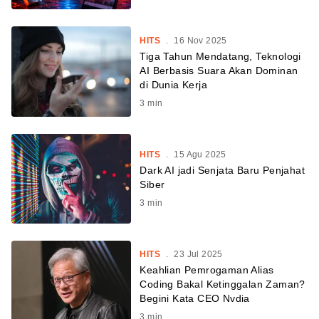
HITS
.
16 Nov 2025
Tiga Tahun Mendatang, Teknologi
AI Berbasis Suara Akan Dominan
di Dunia Kerja
3
min
HITS
.
15 Agu 2025
Dark AI jadi Senjata Baru Penjahat
Siber
3
min
HITS
.
23 Jul 2025
Keahlian Pemrogaman Alias
Coding Bakal Ketinggalan Zaman?
Begini Kata CEO Nvdia
3
min