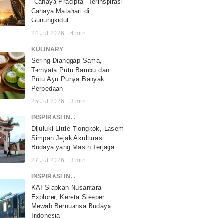
"Cahaya Pradipta" Terinspirasi
Cahaya Matahari di
Gunungkidul
24 Jul 2026
.
4
min
KULINARY
Sering Dianggap Sama,
Ternyata Putu Bambu dan
Putu Ayu Punya Banyak
Perbedaan
25 Jul 2026
.
3
min
INSPIRASI INDONESIA
Dijuluki Little Tiongkok, Lasem
Simpan Jejak Akulturasi
Budaya yang Masih Terjaga
27 Jul 2026
.
3
min
INSPIRASI INDONESIA
KAI Siapkan Nusantara
Explorer, Kereta Sleeper
Mewah Bernuansa Budaya
Indonesia