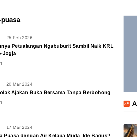
a-puasa
S
.
25 Feb 2026
unya Petualangan Ngabuburit Sambil Naik KRL
o-Jogja
n
S
.
20 Mar 2024
olak Ajakan Buka Bersama Tanpa Berbohong
A
n
S
.
17 Mar 2024
a Puasa dengan Air Kelapa Muda, Ide Bagus?