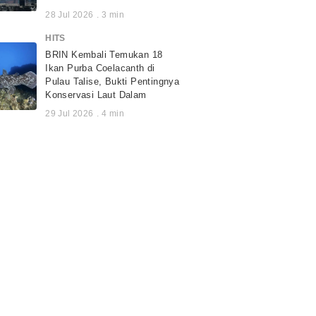
28 Jul 2026
.
3
min
HITS
BRIN Kembali Temukan 18
Ikan Purba Coelacanth di
Pulau Talise, Bukti Pentingnya
Konservasi Laut Dalam
29 Jul 2026
.
4
min