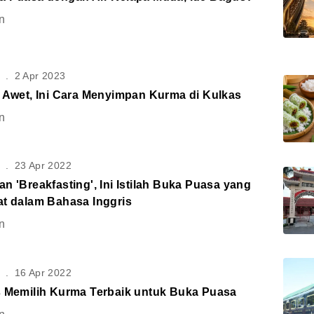
n
S
.
2 Apr 2023
r Awet, Ini Cara Menyimpan Kurma di Kulkas
n
S
.
23 Apr 2022
n 'Breakfasting', Ini Istilah Buka Puasa yang
at dalam Bahasa Inggris
n
S
.
16 Apr 2022
s Memilih Kurma Terbaik untuk Buka Puasa