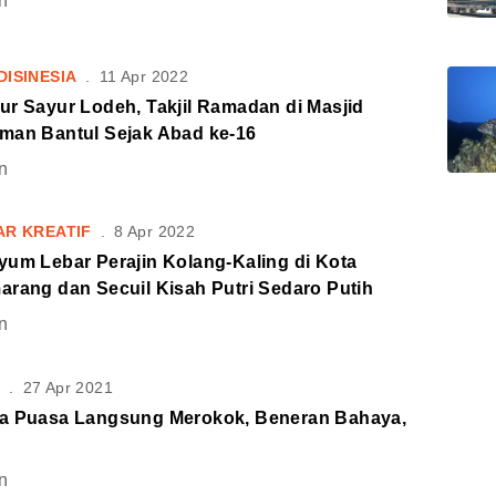
n
DISINESIA
.
11 Apr 2022
ur Sayur Lodeh, Takjil Ramadan di Masjid
man Bantul Sejak Abad ke-16
n
AR KREATIF
.
8 Apr 2022
yum Lebar Perajin Kolang-Kaling di Kota
arang dan Secuil Kisah Putri Sedaro Putih
n
S
.
27 Apr 2021
a Puasa Langsung Merokok, Beneran Bahaya,
n