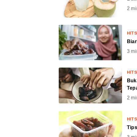
2
mi
HIT
Bia
3
mi
HIT
Buka
Tep
2
mi
HIT
Tip