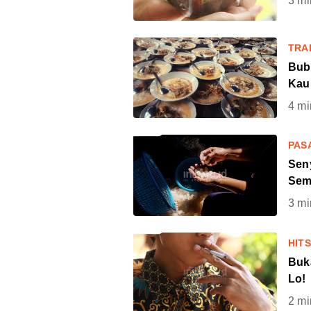
3
mi
TRA
Bub
Kau
4
mi
PAS
Sen
Sem
3
mi
HIT
Buk
Lo!
2
mi