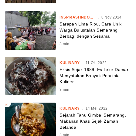
INSPIRASI INDONESIA
.
8 Nov 2024
Sarapan Lima Ribu, Cara Unik
Warga Bulustalan Semarang
Berbagi dengan Sesama
3
min
KULINARY
.
11 Okt 2022
Eksis Sejak 1989, Es Teler Damar
Menyatukan Banyak Pencinta
Kuliner
3
min
KULINARY
.
14 Mei 2022
Sejarah Tahu Gimbal Semarang,
Makanan Khas Sejak Zaman
Belanda
3
min