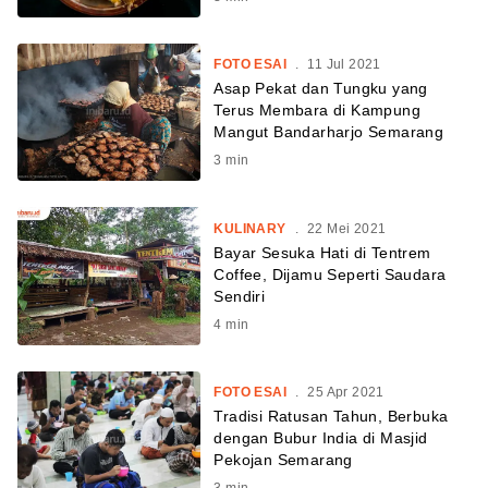
FOTO ESAI
.
11 Jul 2021
Asap Pekat dan Tungku yang
Terus Membara di Kampung
Mangut Bandarharjo Semarang
3
min
KULINARY
.
22 Mei 2021
Bayar Sesuka Hati di Tentrem
Coffee, Dijamu Seperti Saudara
Sendiri
4
min
FOTO ESAI
.
25 Apr 2021
Tradisi Ratusan Tahun, Berbuka
dengan Bubur India di Masjid
Pekojan Semarang
3
min