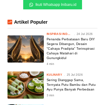
Ikuti Whatsapp Inibaru.id
Artikel Populer
INSPIRASI INDONESIA
.
24 Jul 2026
Penanda Perbatasan Baru DIY
Segera Dibangun, Desain
"Cahaya Pradipta" Terinspirasi
Cahaya Matahari di
Gunungkidul
4
min
KULINARY
.
25 Jul 2026
Sering Dianggap Sama,
Ternyata Putu Bambu dan Putu
Ayu Punya Banyak Perbedaan
3
min