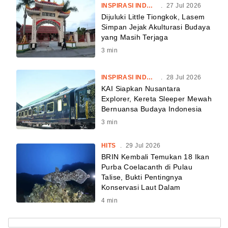
INSPIRASI INDONESIA
.
27 Jul 2026
Dijuluki Little Tiongkok, Lasem
Simpan Jejak Akulturasi Budaya
yang Masih Terjaga
3
min
INSPIRASI INDONESIA
.
28 Jul 2026
KAI Siapkan Nusantara
Explorer, Kereta Sleeper Mewah
Bernuansa Budaya Indonesia
3
min
HITS
.
29 Jul 2026
BRIN Kembali Temukan 18 Ikan
Purba Coelacanth di Pulau
Talise, Bukti Pentingnya
Konservasi Laut Dalam
4
min