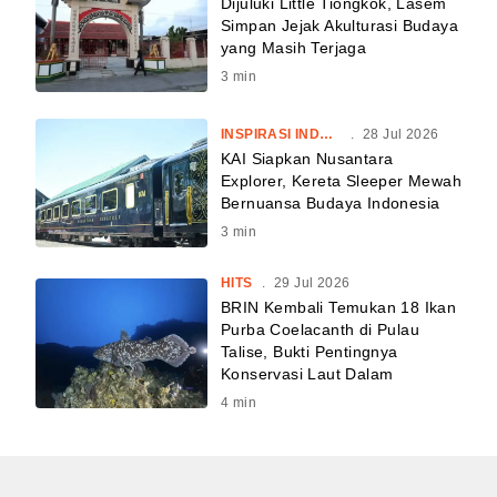
Dijuluki Little Tiongkok, Lasem
Simpan Jejak Akulturasi Budaya
yang Masih Terjaga
3
min
INSPIRASI INDONESIA
.
28 Jul 2026
KAI Siapkan Nusantara
Explorer, Kereta Sleeper Mewah
Bernuansa Budaya Indonesia
3
min
HITS
.
29 Jul 2026
BRIN Kembali Temukan 18 Ikan
Purba Coelacanth di Pulau
Talise, Bukti Pentingnya
Konservasi Laut Dalam
4
min