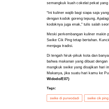
semangkuk kuah cokelat pekat yang
“Ini kuliner wajib bagi siapa saja ya
dengan kodok goreng tepung. Apalag
kodoknya juga enak,” tulis salah seo
Meski perkembangan kuliner makin p
Swike Cik Ping tetap bertahan. Kunc
menjaga tradisi.
Di tengah hiruk-pikuk kota dan bany
bahwa makanan yang dibuat dengan h
mangkuk swike yang disajikan hari ini
Makanya, jika suatu hari kamu ke Pu
Widodo/E07)
Tags:
swike di purwodadi
swike cik ping