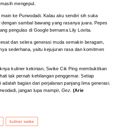
 masih mengepul.
ng main ke Purwodadi. Kalau aku sendiri sih suka
i dengan sambal bawang yang rasanya juara. Pepes
rang pengulas di Google bernama Lily Lovita.
esat dan selera generasi muda semakin beragam,
inya sederhana, yaitu kejujuran rasa dan komitmen
aknya kuliner kekinian, Swike Cik Ping membuktikan
ati tak pernah kehilangan penggemar. Setiap
 adalah bagian dari perjalanan panjang lima generasi.
rwodadi, jangan lupa mampir,
Gez
.
(Arie
kuliner swike