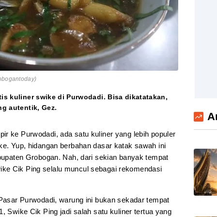
robogantoday)
tis kuliner swike di Purwodadi. Bisa dikatatakan,
ng autentik, Gez.
A
r ke Purwodadi, ada satu kuliner yang lebih populer
ike. Yup, hidangan berbahan dasar katak sawah ini
abupaten Grobogan. Nah, dari sekian banyak tempat
ke Cik Ping selalu muncul sebagai rekomendasi
t Pasar Purwodadi, warung ini bukan sekadar tempat
, Swike Cik Ping jadi salah satu kuliner tertua yang