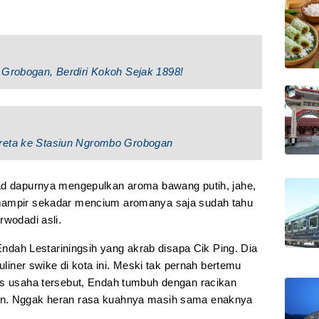
 Grobogan, Berdiri Kokoh Sejak 1898!
reta ke Stasiun Ngrombo Grobogan
bad dapurnya mengepulkan aroma bawang putih, jahe,
 mampir sekadar mencium aromanya saja sudah tahu
rwodadi asli.
 Endah Lestariningsih yang akrab disapa Cik Ping. Dia
kuliner swike di kota ini. Meski tak pernah bertemu
is usaha tersebut, Endah tumbuh dengan racikan
un. Nggak heran rasa kuahnya masih sama enaknya