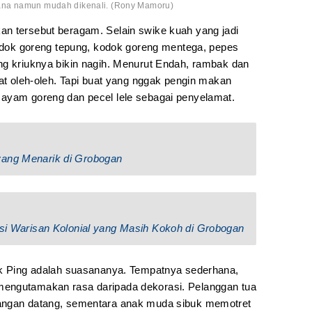
ana namun mudah dikenali. (Rony Mamoru)
n tersebut beragam. Selain swike kuah yang jadi
 kodok goreng tepung, kodok goreng mentega, pepes
ng kriuknya bikin nagih. Menurut Endah, rambak dan
uat oleh-oleh. Tapi buat yang nggak pengin makan
 ayam goreng dan pecel lele sebagai penyelamat.
yang Menarik di Grobogan
asi Warisan Kolonial yang Masih Kokoh di Grobogan
ik Ping adalah suasananya. Tempatnya sederhana,
engutamakan rasa daripada dekorasi. Pelanggan tua
angan datang, sementara anak muda sibuk memotret