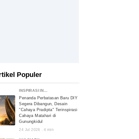
rtikel Populer
INSPIRASI INDONESIA
Penanda Perbatasan Baru DIY
Segera Dibangun, Desain
"Cahaya Pradipta" Terinspirasi
Cahaya Matahari di
Gunungkidul
24 Jul 2026
.
4
min