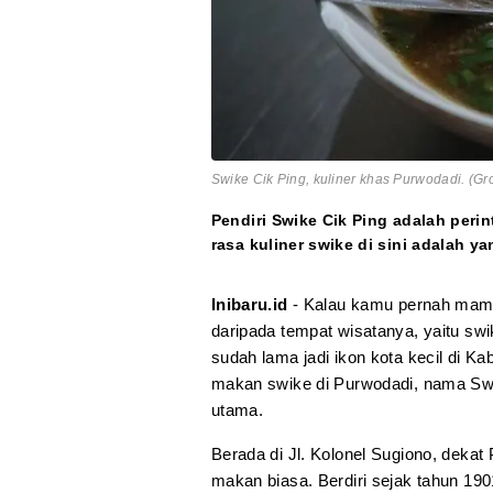
Swike Cik Ping, kuliner khas Purwodadi. (G
Pendiri Swike Cik Ping adalah perin
rasa kuliner swike di sini adalah ya
Inibaru.id
- Kalau kamu pernah mampi
daripada tempat wisatanya, yaitu sw
sudah lama jadi ikon kota kecil di K
makan swike di Purwodadi, nama Swi
utama.
Berada di Jl. Kolonel Sugiono, deka
makan biasa. Berdiri sejak tahun 1901