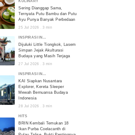
KULINARY
Sering Dianggap Sama,
Ternyata Putu Bambu dan Putu
Ayu Punya Banyak Perbedaan
25 Jul 2026
.
3
min
INSPIRASI INDONESIA
Dijuluki Little Tiongkok, Lasem
Simpan Jejak Akulturasi
Budaya yang Masih Terjaga
27 Jul 2026
.
3
min
INSPIRASI INDONESIA
KAI Siapkan Nusantara
Explorer, Kereta Sleeper
Mewah Bernuansa Budaya
Indonesia
28 Jul 2026
.
3
min
HITS
BRIN Kembali Temukan 18
Ikan Purba Coelacanth di
Pulau Talise, Bukti Pentingnya