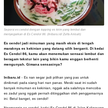
Seporsi es cendol dengan topping es krim yang lembut dan
menyegarkan di Es Cendol 86. (Inibaru.id/ Zulfa Anisah)
Es cendol jadi minuman yang masih eksis di tengah
maraknya es kekinian yang datang silih berganti. Di kedai
Es Cendol 86, kamu akan menemukan sensasi lembut dan
beragam tekstur lain yang bikin kamu enggan berhenti
mengunyah. Gimana sensasinya?
Inibaru.id
- Es nan segar jadi pilihan yang pas untuk
dinikmati pada siang hari nan panas. Meski saat ini sudah
banyak minuman es kekinian, nggak ada salahnya mencoba
es zadul yang nggak pernah ditinggalkan oleh penggemarnya
ini. Betul banget, es cendol!
Ngomongin es cendol, kedai Es Cendol 86 di Jalan Kaligarang