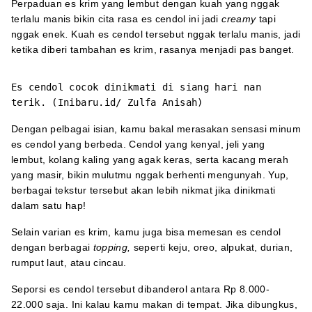
Perpaduan es krim yang lembut dengan kuah yang nggak
terlalu manis bikin cita rasa es cendol ini jadi
creamy
tapi
nggak enek
.
Kuah es cendol tersebut nggak terlalu manis, jadi
ketika diberi tambahan es krim, rasanya menjadi pas banget.
Es cendol cocok dinikmati di siang hari nan
terik. (Inibaru.id/ Zulfa Anisah)
Dengan pelbagai isian, kamu bakal merasakan sensasi minum
es cendol yang berbeda. Cendol yang kenyal, jeli yang
lembut, kolang kaling yang agak keras, serta kacang merah
yang masir, bikin mulutmu nggak berhenti mengunyah. Yup,
berbagai tekstur tersebut akan lebih nikmat jika dinikmati
dalam satu hap!
Selain varian es krim, kamu juga bisa memesan es cendol
dengan berbagai
topping,
seperti keju, oreo, alpukat, durian,
rumput laut, atau cincau.
Seporsi es cendol tersebut dibanderol antara Rp 8.000-
22.000 saja. Ini kalau kamu makan di tempat. Jika dibungkus,