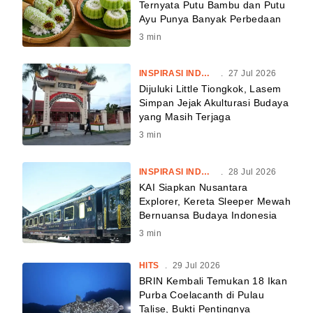
Ternyata Putu Bambu dan Putu
Ayu Punya Banyak Perbedaan
3
min
INSPIRASI INDONESIA
.
27 Jul 2026
Dijuluki Little Tiongkok, Lasem
Simpan Jejak Akulturasi Budaya
yang Masih Terjaga
3
min
INSPIRASI INDONESIA
.
28 Jul 2026
KAI Siapkan Nusantara
Explorer, Kereta Sleeper Mewah
Bernuansa Budaya Indonesia
3
min
HITS
.
29 Jul 2026
BRIN Kembali Temukan 18 Ikan
Purba Coelacanth di Pulau
Talise, Bukti Pentingnya