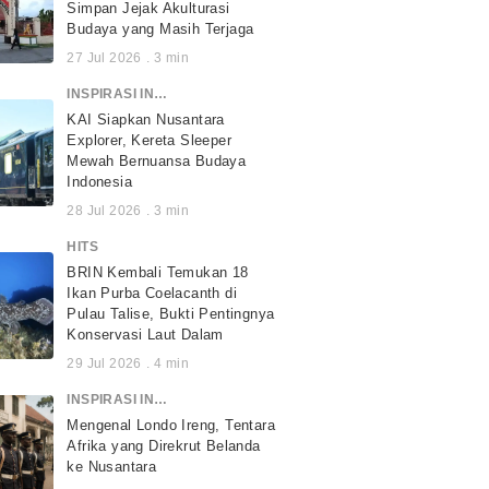
Simpan Jejak Akulturasi
Budaya yang Masih Terjaga
27 Jul 2026
.
3
min
INSPIRASI INDONESIA
KAI Siapkan Nusantara
Explorer, Kereta Sleeper
Mewah Bernuansa Budaya
Indonesia
28 Jul 2026
.
3
min
HITS
BRIN Kembali Temukan 18
Ikan Purba Coelacanth di
Pulau Talise, Bukti Pentingnya
Konservasi Laut Dalam
29 Jul 2026
.
4
min
INSPIRASI INDONESIA
Mengenal Londo Ireng, Tentara
Afrika yang Direkrut Belanda
ke Nusantara