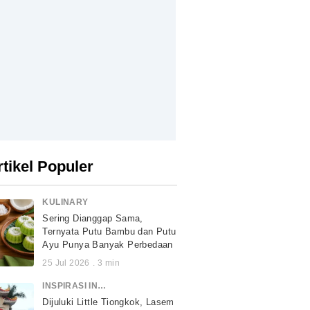
rtikel Populer
KULINARY
Sering Dianggap Sama,
Ternyata Putu Bambu dan Putu
Ayu Punya Banyak Perbedaan
25 Jul 2026
.
3
min
INSPIRASI INDONESIA
Dijuluki Little Tiongkok, Lasem