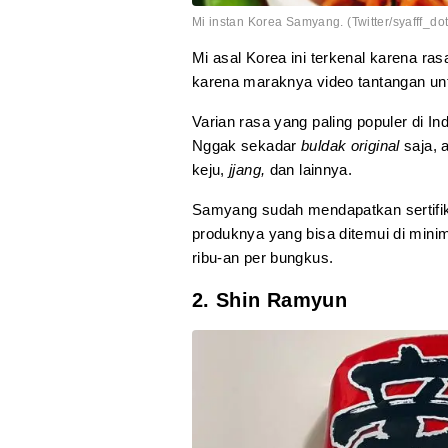
Mi instan Korea Samyang. (Twitter/syafff_dot
Mi asal Korea ini terkenal karena ras
karena maraknya video tantangan u
Varian rasa yang paling populer di I
Nggak sekadar
buldak
original
saja, 
keju,
jjang,
dan lainnya.
Samyang sudah mendapatkan sertifika
produknya yang bisa ditemui di mini
ribu-an per bungkus.
2. Shin Ramyun