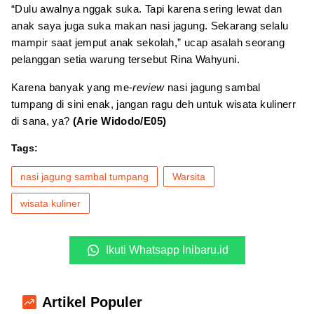
“Dulu awalnya nggak suka. Tapi karena sering lewat dan
anak saya juga suka makan nasi jagung. Sekarang selalu
mampir saat jemput anak sekolah,” ucap asalah seorang
pelanggan setia warung tersebut Rina Wahyuni.
Karena banyak yang me-
review
nasi jagung sambal
tumpang di sini enak, jangan ragu deh untuk wisata kulinerr
di sana, ya?
(Arie Widodo/E05)
Tags:
nasi jagung sambal tumpang
Warsita
wisata kuliner
Ikuti Whatsapp Inibaru.id
Artikel Populer