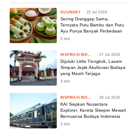
KULINARY
.
25 Jul 2026
Sering Dianggap Sama,
Ternyata Putu Bambu dan Putu
Ayu Punya Banyak Perbedaan
3
min
INSPIRASI INDONESIA
.
27 Jul 2026
Dijuluki Little Tiongkok, Lasem
Simpan Jejak Akulturasi Budaya
yang Masih Terjaga
3
min
INSPIRASI INDONESIA
.
28 Jul 2026
KAI Siapkan Nusantara
Explorer, Kereta Sleeper Mewah
Bernuansa Budaya Indonesia
3
min