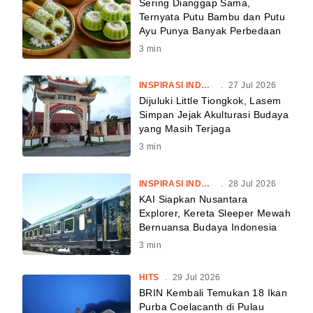
Sering Dianggap Sama,
Ternyata Putu Bambu dan Putu
Ayu Punya Banyak Perbedaan
3
min
INSPIRASI INDONESIA
.
27 Jul 2026
Dijuluki Little Tiongkok, Lasem
Simpan Jejak Akulturasi Budaya
yang Masih Terjaga
3
min
INSPIRASI INDONESIA
.
28 Jul 2026
KAI Siapkan Nusantara
Explorer, Kereta Sleeper Mewah
Bernuansa Budaya Indonesia
3
min
HITS
.
29 Jul 2026
BRIN Kembali Temukan 18 Ikan
Purba Coelacanth di Pulau