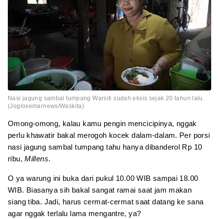
Nasi jagung sambal tumpang Warsiti sudah eksis sejak 20 tahun lalu.
(Joglosemarnews/Waskita)
Omong-omong, kalau kamu pengin mencicipinya, nggak
perlu khawatir bakal merogoh kocek dalam-dalam. Per porsi
nasi jagung sambal tumpang tahu hanya dibanderol Rp 10
ribu,
Millens
.
O ya warung ini buka dari pukul 10.00 WIB sampai 18.00
WIB. Biasanya sih bakal sangat ramai saat jam makan
siang tiba. Jadi, harus cermat-cermat saat datang ke sana
agar nggak terlalu lama mengantre, ya?