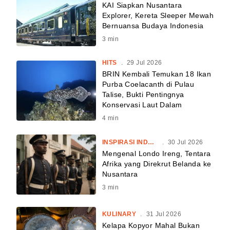
KAI Siapkan Nusantara
Explorer, Kereta Sleeper Mewah
Bernuansa Budaya Indonesia
3
min
HITS
.
29 Jul 2026
BRIN Kembali Temukan 18 Ikan
Purba Coelacanth di Pulau
Talise, Bukti Pentingnya
Konservasi Laut Dalam
4
min
INSPIRASI INDONESIA
.
30 Jul 2026
Mengenal Londo Ireng, Tentara
Afrika yang Direkrut Belanda ke
Nusantara
3
min
KULINARY
.
31 Jul 2026
Kelapa Kopyor Mahal Bukan