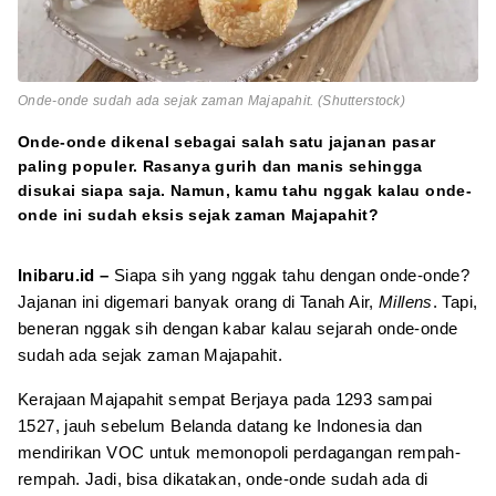
Onde-onde sudah ada sejak zaman Majapahit. (Shutterstock)
Onde-onde dikenal sebagai salah satu jajanan pasar
paling populer. Rasanya gurih dan manis sehingga
disukai siapa saja. Namun, kamu tahu nggak kalau onde-
onde ini sudah eksis sejak zaman Majapahit?
Inibaru.id –
Siapa sih yang nggak tahu dengan onde-onde?
Jajanan ini digemari banyak orang di Tanah Air,
Millens
. Tapi,
beneran nggak sih dengan kabar kalau sejarah onde-onde
sudah ada sejak zaman Majapahit.
Kerajaan Majapahit sempat Berjaya pada 1293 sampai
1527, jauh sebelum Belanda datang ke Indonesia dan
mendirikan VOC untuk memonopoli perdagangan rempah-
rempah. Jadi, bisa dikatakan, onde-onde sudah ada di