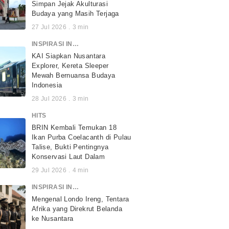
Simpan Jejak Akulturasi
Budaya yang Masih Terjaga
27 Jul 2026
.
3
min
INSPIRASI INDONESIA
KAI Siapkan Nusantara
Explorer, Kereta Sleeper
Mewah Bernuansa Budaya
Indonesia
28 Jul 2026
.
3
min
HITS
BRIN Kembali Temukan 18
Ikan Purba Coelacanth di Pulau
Talise, Bukti Pentingnya
Konservasi Laut Dalam
29 Jul 2026
.
4
min
INSPIRASI INDONESIA
Mengenal Londo Ireng, Tentara
Afrika yang Direkrut Belanda
ke Nusantara