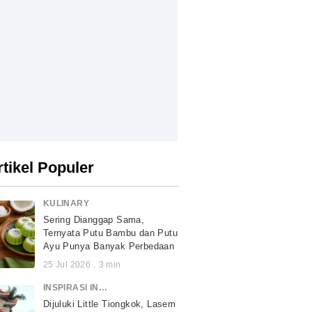
rtikel Populer
KULINARY
Sering Dianggap Sama,
Ternyata Putu Bambu dan Putu
Ayu Punya Banyak Perbedaan
25 Jul 2026
.
3
min
INSPIRASI INDONESIA
Dijuluki Little Tiongkok, Lasem