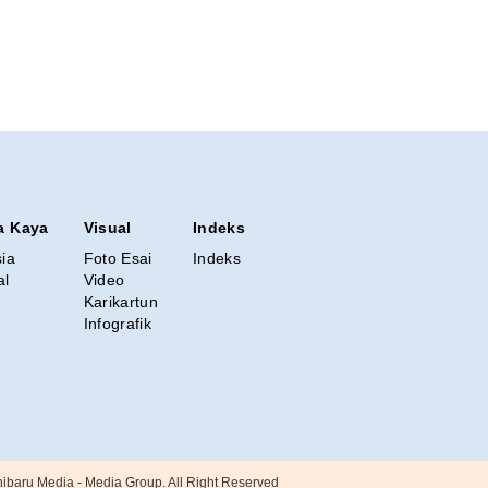
a Kaya
Visual
Indeks
sia
Foto Esai
Indeks
al
Video
Karikartun
Infografik
nibaru Media - Media Group. All Right Reserved