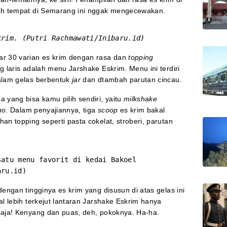
lah tempat di Semarang ini nggak mengecewakan.
krim. (Putri Rachmawati/Inibaru.id)
ar 30 varian es krim dengan rasa dan
topping
g laris adalah menu Jarshake Eskrim. Menu ini terdiri
alam gelas berbentuk
jar
dan dtambah parutan cincau.
 yang bisa kamu pilih sendiri, yaitu
milkshake
no
. Dalam penyajiannya, tiga
scoop
es krim bakal
n topping seperti pasta cokelat, stroberi, parutan
satu menu favorit di kedai Bakoel
aru.id)
engan tingginya es krim yang disusun di atas gelas ini
l lebih terkejut lantaran Jarshake Eskrim hanya
saja! Kenyang dan puas, deh, pokoknya. Ha-ha.