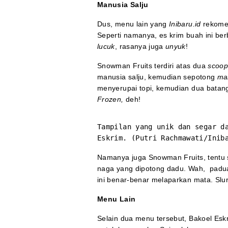
Manusia Salju
Dus, menu lain yang
Inibaru.id
rekome
Seperti namanya, es krim buah ini ber
lucuk
, rasanya juga
unyuk
!
Snowman Fruits terdiri atas dua
scoo
manusia salju, kemudian sepotong
ma
menyerupai topi, kemudian dua batan
Frozen,
deh!
Tampilan yang unik dan segar d
Eskrim. (Putri Rachmawati/Inib
Namanya juga Snowman Fruits, tentu 
naga yang dipotong dadu. Wah, padua
ini benar-benar melaparkan mata. Slur
Menu Lain
Selain dua menu tersebut, Bakoel Esk