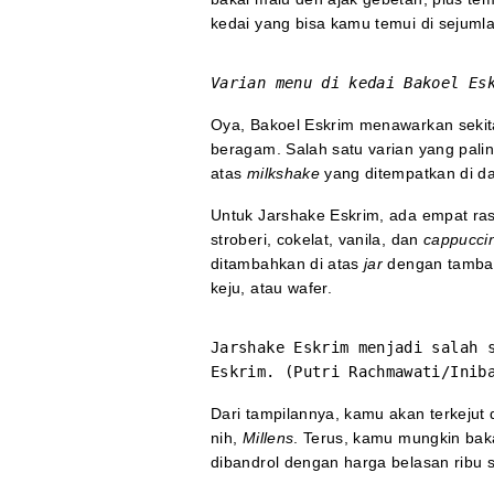
kedai yang bisa kamu temui di sejum
Varian menu di kedai Bakoel Es
Oya, Bakoel Eskrim menawarkan sekit
beragam. Salah satu varian yang palin
atas
milkshake
yang ditempatkan di d
Untuk Jarshake Eskrim, ada empat rasa
stroberi, cokelat, vanila, dan
cappucci
ditambahkan di atas
jar
dengan tambaha
keju, atau wafer.
Jarshake Eskrim menjadi salah 
Eskrim. (Putri Rachmawati/Inib
Dari tampilannya, kamu akan terkejut d
nih,
Millens
. Terus, kamu mungkin baka
dibandrol dengan harga belasan ribu 