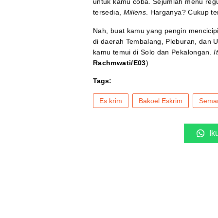
untuk kamu coba. Sejumlah menu regule
tersedia,
Millens
. Harganya? Cukup te
Nah, buat kamu yang pengin mencicip
di daerah Tembalang, Pleburan, dan Un
kamu temui di Solo dan Pekalongan.
I
Rachmwati/E03
)
Tags:
Es krim
Bakoel Eskrim
Semar
Ik