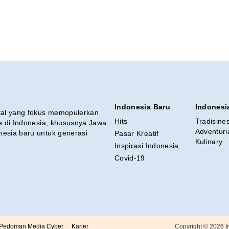
Indonesia Baru
Indonesi
ital yang fokus memopulerkan
Hits
Tradisine
re di Indonesia, khususnya Jawa
Adventuri
nesia baru untuk generasi
Pasar Kreatif
Kulinary
Inspirasi Indonesia
Covid-19
Pedoman Media Cyber
Karier
Copyright ©
2026
I