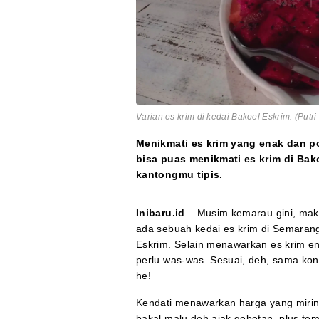
Varian es krim di kedai Bakoel Eskrim. (Putr
Menikmati es krim yang enak dan p
bisa puas menikmati es krim di Ba
kantongmu tipis.
Inibaru.id
– Musim kemarau gini, maka
ada sebuah kedai es krim di Semaran
Eskrim. Selain menawarkan es krim e
perlu was-was. Sesuai, deh, sama kon
he!
Kendati menawarkan harga yang miri
bakal malu deh ajak gebetan, plus tem