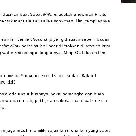
ndasikan buat Sobat
Millens
adalah Snowman Fruits.
bentuk manusia salju alias
snowman
. Hm, tampilannya
p
es krim vanila
choco chip
yang disusun seperti badan
rshmellow
berbentuk silinder diletakkan di atas es krim
g wafer
roll
sebagai tangannya. Mirip Olaf dalam film
ari menu Snowman Fruits di kedai Bakoel
aru.id)
saja ada unsur buahnya, yakni semangka dan buah
n warna merah, putih, dan cokelat membuat es krim
rp!
rim juga masih memiliki sejumlah menu lain yang patut