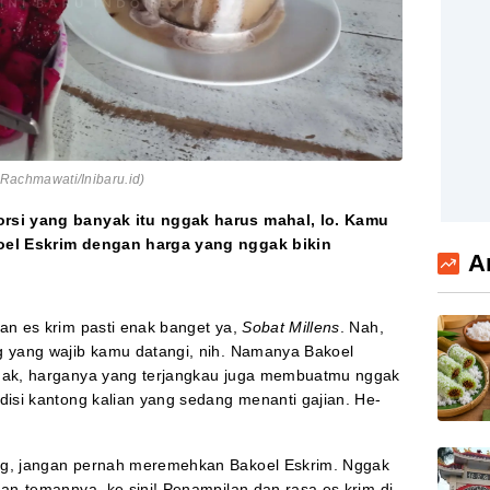
i Rachmawati/Inibaru.id)
orsi yang banyak itu nggak harus mahal, lo. Kamu
koel Eskrim dengan harga yang nggak bikin
A
n es krim pasti enak banget ya,
Sobat Millens
. Nah,
g yang wajib kamu datangi, nih. Namanya Bakoel
nak, harganya yang terjangkau juga membuatmu nggak
disi kantong kalian yang sedang menanti gajian. He-
ng, jangan pernah meremehkan Bakoel Eskrim. Nggak
an-temannya, ke sini! Penampilan dan rasa es krim di