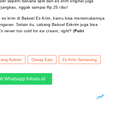
r seperti banana split dan es krim original juga
rjangkau, nggak sampai Rp 25 ribu!
i es krim di Bakoel Es Krim, kamu bisa menemukannya
garan. Selain itu, cabang Bakoel Eskrim juga bisa
t's never too cold for ice cream, right
? (
Putri
ang Kuliner
Cheap Eats
Es Krim Semarang
uti Whatsapp Inibaru.id