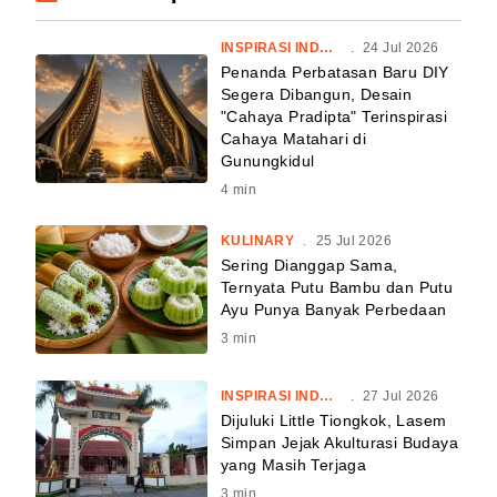
INSPIRASI INDONESIA
.
24 Jul 2026
Penanda Perbatasan Baru DIY
Segera Dibangun, Desain
"Cahaya Pradipta" Terinspirasi
Cahaya Matahari di
Gunungkidul
4
min
KULINARY
.
25 Jul 2026
Sering Dianggap Sama,
Ternyata Putu Bambu dan Putu
Ayu Punya Banyak Perbedaan
3
min
INSPIRASI INDONESIA
.
27 Jul 2026
Dijuluki Little Tiongkok, Lasem
Simpan Jejak Akulturasi Budaya
yang Masih Terjaga
3
min