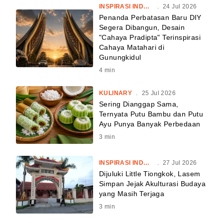
INSPIRASI INDONESIA
.
24 Jul 2026
Penanda Perbatasan Baru DIY
Segera Dibangun, Desain
"Cahaya Pradipta" Terinspirasi
Cahaya Matahari di
Gunungkidul
4
min
KULINARY
.
25 Jul 2026
Sering Dianggap Sama,
Ternyata Putu Bambu dan Putu
Ayu Punya Banyak Perbedaan
3
min
INSPIRASI INDONESIA
.
27 Jul 2026
Dijuluki Little Tiongkok, Lasem
Simpan Jejak Akulturasi Budaya
yang Masih Terjaga
3
min