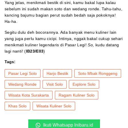
Yang jelas, menikmati bestik di sini, kamu bakal lupa kalau
sebelum ini sudah makan soto dan wedang ronde. Tahu-tahu,
kancing bajumu bagian perut sudah bedah saja pokoknya!
Ha-ha.
Segitu dulu deh bocorannya. Ada banyak menu kuliner lain
yang juga perlu kamu cicipi. Intinya, nggak bakal cukup sehari
menikmati kuliner legendaris di Pasar Legi!
So,
kudu datang
lagi nanti! (
IB23/E03
)
Tags:
Pasar Legi Solo
Harjo Bestik
Soto Mbak Ronggeng
Wedang Ronde
Visit Solo
Explore Solo
Wisata Kota Surakarta
Ragam Kuliner Solo
Khas Solo
Wisata Kuliner Solo
Ikuti Whatsapp Inibaru.id