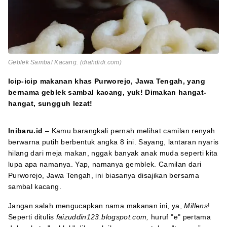
Geblek Sambal Kacang. (diahdidi.com)
Icip-icip makanan khas Purworejo, Jawa Tengah, yang
bernama geblek sambal kacang, yuk! Dimakan hangat-
hangat, sungguh lezat!
Inibaru.id
– Kamu barangkali pernah melihat camilan renyah
berwarna putih berbentuk angka 8 ini. Sayang, lantaran nyaris
hilang dari meja makan, nggak banyak anak muda seperti kita
lupa apa namanya. Yap, namanya gemblek. Camilan dari
Purworejo, Jawa Tengah, ini biasanya disajikan bersama
sambal kacang.
Jangan salah mengucapkan nama makanan ini, ya,
Millens
!
Seperti ditulis
faizuddin123.blogspot.com,
huruf "e" pertama