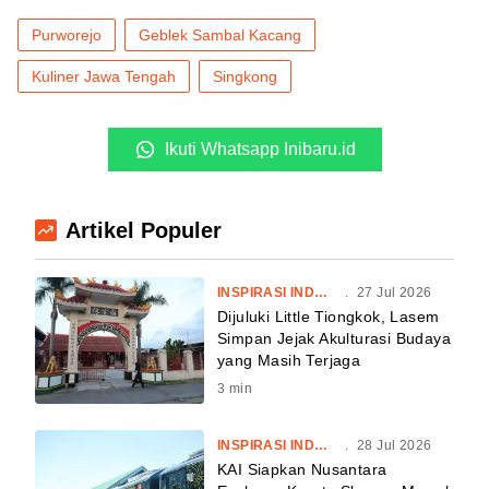
Purworejo
Geblek Sambal Kacang
Kuliner Jawa Tengah
Singkong
Ikuti Whatsapp Inibaru.id
Artikel Populer
INSPIRASI INDONESIA
.
27 Jul 2026
Dijuluki Little Tiongkok, Lasem
Simpan Jejak Akulturasi Budaya
yang Masih Terjaga
3
min
INSPIRASI INDONESIA
.
28 Jul 2026
KAI Siapkan Nusantara