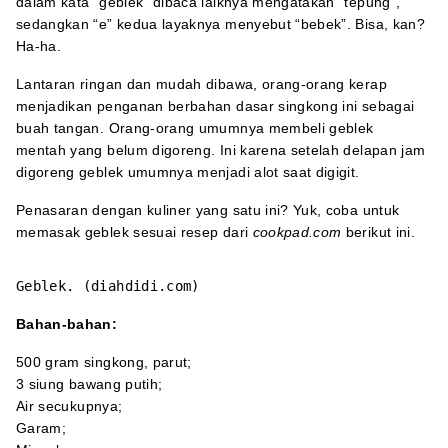
dalam kata "geblek" dibaca laiknya mengatakan “tepung”,
sedangkan “e” kedua layaknya menyebut “bebek”. Bisa, kan?
Ha-ha.
Lantaran ringan dan mudah dibawa, orang-orang kerap
menjadikan penganan berbahan dasar singkong ini sebagai
buah tangan. Orang-orang umumnya membeli geblek
mentah yang belum digoreng. Ini karena setelah delapan jam
digoreng geblek umumnya menjadi alot saat digigit.
Penasaran dengan kuliner yang satu ini? Yuk, coba untuk
memasak geblek sesuai resep dari
cookpad.com
berikut ini.
Geblek. (diahdidi.com)
Bahan-bahan:
500 gram singkong, parut;
3 siung bawang putih;
Air secukupnya;
Garam;