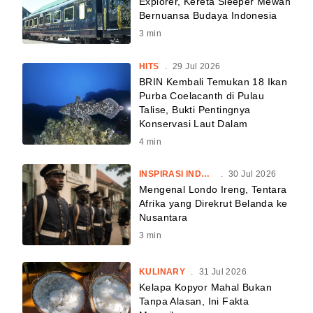
Explorer, Kereta Sleeper Mewah
Bernuansa Budaya Indonesia
3
min
HITS
.
29 Jul 2026
BRIN Kembali Temukan 18 Ikan
Purba Coelacanth di Pulau
Talise, Bukti Pentingnya
Konservasi Laut Dalam
4
min
INSPIRASI INDONESIA
.
30 Jul 2026
Mengenal Londo Ireng, Tentara
Afrika yang Direkrut Belanda ke
Nusantara
3
min
KULINARY
.
31 Jul 2026
Kelapa Kopyor Mahal Bukan
Tanpa Alasan, Ini Fakta