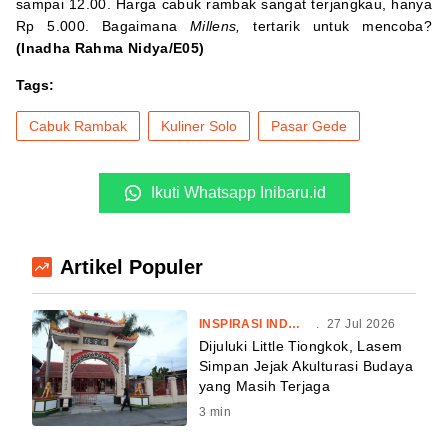
sampai 12.00. Harga cabuk rambak sangat terjangkau, hanya
Rp 5.000. Bagaimana
Millens,
tertarik untuk mencoba?
(Inadha Rahma Nidya/E05)
Tags:
Cabuk Rambak
Kuliner Solo
Pasar Gede
Ikuti Whatsapp Inibaru.id
Artikel Populer
INSPIRASI INDONESIA
.
27 Jul 2026
Dijuluki Little Tiongkok, Lasem
Simpan Jejak Akulturasi Budaya
yang Masih Terjaga
3
min