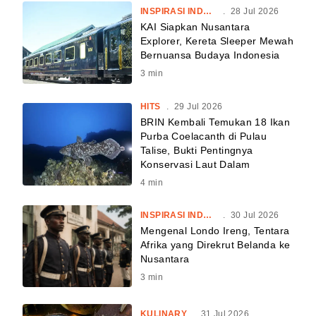
INSPIRASI INDONESIA
.
28 Jul 2026
KAI Siapkan Nusantara
Explorer, Kereta Sleeper Mewah
Bernuansa Budaya Indonesia
3
min
HITS
.
29 Jul 2026
BRIN Kembali Temukan 18 Ikan
Purba Coelacanth di Pulau
Talise, Bukti Pentingnya
Konservasi Laut Dalam
4
min
INSPIRASI INDONESIA
.
30 Jul 2026
Mengenal Londo Ireng, Tentara
Afrika yang Direkrut Belanda ke
Nusantara
3
min
KULINARY
.
31 Jul 2026