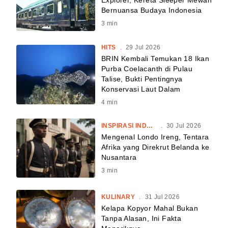
Explorer, Kereta Sleeper Mewah
Bernuansa Budaya Indonesia
3
min
HITS
.
29 Jul 2026
BRIN Kembali Temukan 18 Ikan
Purba Coelacanth di Pulau
Talise, Bukti Pentingnya
Konservasi Laut Dalam
4
min
INSPIRASI INDONESIA
.
30 Jul 2026
Mengenal Londo Ireng, Tentara
Afrika yang Direkrut Belanda ke
Nusantara
3
min
KULINARY
.
31 Jul 2026
Kelapa Kopyor Mahal Bukan
Tanpa Alasan, Ini Fakta