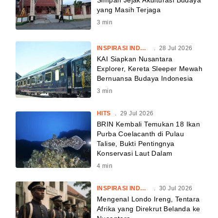
Simpan Jejak Akulturasi Budaya
yang Masih Terjaga
3
min
INSPIRASI INDONESIA
.
28 Jul 2026
KAI Siapkan Nusantara
Explorer, Kereta Sleeper Mewah
Bernuansa Budaya Indonesia
3
min
HITS
.
29 Jul 2026
BRIN Kembali Temukan 18 Ikan
Purba Coelacanth di Pulau
Talise, Bukti Pentingnya
Konservasi Laut Dalam
4
min
INSPIRASI INDONESIA
.
30 Jul 2026
Mengenal Londo Ireng, Tentara
Afrika yang Direkrut Belanda ke