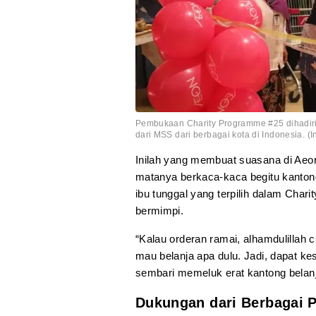
Pembukaan Charity Programme #25 dihadiri
dari MSS dari berbagai kota di Indonesia. (I
Inilah yang membuat suasana di Aeon 
matanya berkaca-kaca begitu kanto
ibu tunggal yang terpilih dalam Char
bermimpi.
“Kalau orderan ramai, alhamdulillah 
mau belanja apa dulu. Jadi, dapat ke
sembari memeluk erat kantong belan
Dukungan dari Berbagai 