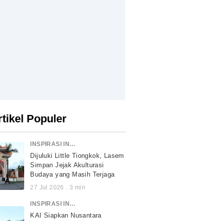
rtikel Populer
INSPIRASI INDONESIA
Dijuluki Little Tiongkok, Lasem
Simpan Jejak Akulturasi
Budaya yang Masih Terjaga
27 Jul 2026
.
3
min
INSPIRASI INDONESIA
KAI Siapkan Nusantara