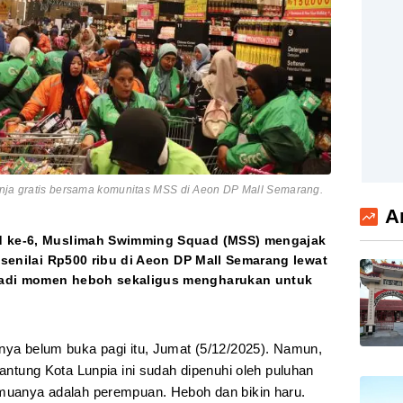
anja gratis bersama komunitas MSS di Aeon DP Mall Semarang.
A
ad ke-6, Muslimah Swimming Squad (MSS) mengajak
s senilai Rp500 ribu di Aeon DP Mall Semarang lewat
jadi momen heboh sekaligus mengharukan untuk
nya belum buka pagi itu, Jumat (5/12/2025). Namun,
jantung Kota Lunpia ini sudah dipenuhi oleh puluhan
emuanya adalah perempuan. Heboh dan bikin haru.