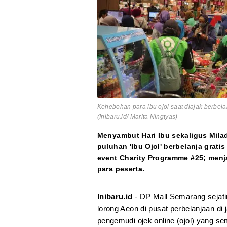
Kehebohan para ibu ojol saat diajak berbel
(Inibaru.id/ Marita Ningtyas)
Menyambut Hari Ibu sekaligus Mil
puluhan 'Ibu Ojol' berbelanja grati
event Charity Programme #25; men
para peserta.
Inibaru.id
- DP Mall Semarang sejati
lorong Aeon di pusat perbelanjaan di 
pengemudi ojek online (ojol) yang s