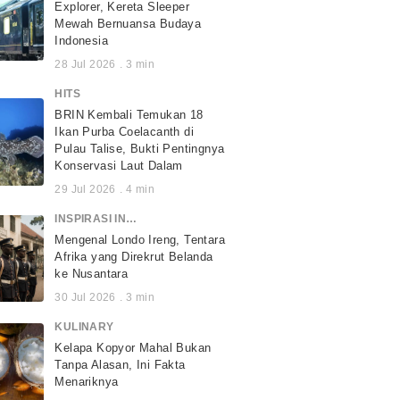
Explorer, Kereta Sleeper
Mewah Bernuansa Budaya
Indonesia
28 Jul 2026
.
3
min
HITS
BRIN Kembali Temukan 18
Ikan Purba Coelacanth di
Pulau Talise, Bukti Pentingnya
Konservasi Laut Dalam
29 Jul 2026
.
4
min
INSPIRASI INDONESIA
Mengenal Londo Ireng, Tentara
Afrika yang Direkrut Belanda
ke Nusantara
30 Jul 2026
.
3
min
KULINARY
Kelapa Kopyor Mahal Bukan
Tanpa Alasan, Ini Fakta
Menariknya