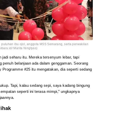
 puluhan ibu ojol, anggota MSS Semarang, serta perwakilan
nibaru.id/ Marita Ningtyas)
jadi seharu itu. Mereka tersenyum lebar, tapi
ng penuh belanjaan ada dalam genggaman. Seorang
ity Programme #25 itu mengatakan, dia seperti sedang
cukup. Tapi, kalau sedang sepi, saya kadang bingung
sempatan seperti ini terasa mimpi,” ungkapnya
jaannya.
Pihak