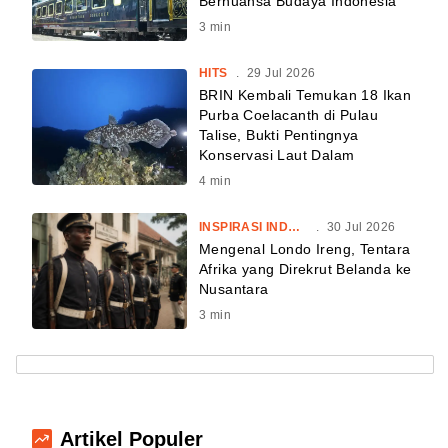
Bernuansa Budaya Indonesia
3
min
HITS
.
29 Jul 2026
BRIN Kembali Temukan 18 Ikan
Purba Coelacanth di Pulau
Talise, Bukti Pentingnya
Konservasi Laut Dalam
4
min
INSPIRASI INDONESIA
.
30 Jul 2026
Mengenal Londo Ireng, Tentara
Afrika yang Direkrut Belanda ke
Nusantara
3
min
Artikel Populer