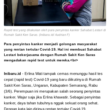
Rapid test yang dilakukan oleh para penyintas kanker Sahabat Lestari di
Rumah Sakit Ken Saras. (Inibaru.id/ Audrian F)
Para penyintas kanker menjadi golongan masyarakat
yang rentan tertular Covid-19. Hal ini membuat Sahabat
Lestari bekerjasama dengan Rumah Sakit Ken Saras
mengadakan rapid test untuk mereka.<br>
Inibaru.id
- Erlina Wati tampak cemas menunggu hasil tes
cepat (rapid test) Covid-19 yang baru diikutinya di Rumah
Sakit Ken Saras, Ungaran, Kabupaten Semarang, Rabu
(3/6). Perempuan ini merupakan salah seorang penyintas
kanker. Wajar saja jika Erlina khawatir. Sebagai penyintas
kanker, daya tahan tubuhnya nggak sekuat orang sehat.
Dengan kata lain dirinya rentan tertular Covid-19.