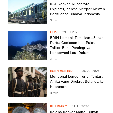
KAI Siapkan Nusantara
Explorer, Kereta Sleeper Mewah
Bernuansa Budaya Indonesia
3
min
HITS
.
29 Jul 2026
BRIN Kembali Temukan 18 Ikan
Purba Coelacanth di Pulau
Talise, Bukti Pentingnya
Konservasi Laut Dalam
4
min
INSPIRASI INDONESIA
.
30 Jul 2026
Mengenal Londo Ireng, Tentara
Afrika yang Direkrut Belanda ke
Nusantara
3
min
KULINARY
.
31 Jul 2026
Kelapa Kopyor Mahal Bukan