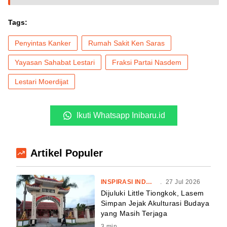
Tags:
Penyintas Kanker
Rumah Sakit Ken Saras
Yayasan Sahabat Lestari
Fraksi Partai Nasdem
Lestari Moerdijat
Ikuti Whatsapp Inibaru.id
Artikel Populer
INSPIRASI INDONESIA
.
27 Jul 2026
Dijuluki Little Tiongkok, Lasem
Simpan Jejak Akulturasi Budaya
yang Masih Terjaga
3
min