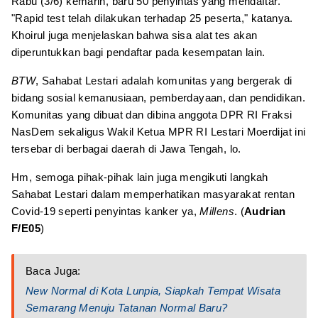
Rabu (3/6) kemarin, baru 50 penyintas yang mendaftar.
"Rapid test telah dilakukan terhadap 25 peserta," katanya.
Khoirul juga menjelaskan bahwa sisa alat tes akan
diperuntukkan bagi pendaftar pada kesempatan lain.
BTW
, Sahabat Lestari adalah komunitas yang bergerak di
bidang sosial kemanusiaan, pemberdayaan, dan pendidikan.
Komunitas yang dibuat dan dibina anggota DPR RI Fraksi
NasDem sekaligus Wakil Ketua MPR RI Lestari Moerdijat ini
tersebar di berbagai daerah di Jawa Tengah, lo.
Hm, semoga pihak-pihak lain juga mengikuti langkah
Sahabat Lestari dalam memperhatikan masyarakat rentan
Covid-19 seperti penyintas kanker ya,
Millens
. (
Audrian
F/E05
)
Baca Juga:
New Normal di Kota Lunpia, Siapkah Tempat Wisata
Semarang Menuju Tatanan Normal Baru?