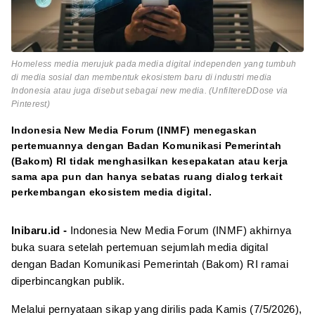
Homeless media merujuk pada media digital independen yang tumbuh
di media sosial dan membentuk ekosistem baru di industri media
Indonesia atau juga disebut sebagai new media. (UnfiltereDDose via
Pinterest)
Indonesia New Media Forum (INMF) menegaskan
pertemuannya dengan Badan Komunikasi Pemerintah
(Bakom) RI tidak menghasilkan kesepakatan atau kerja
sama apa pun dan hanya sebatas ruang dialog terkait
perkembangan ekosistem media digital.
Inibaru.id -
Indonesia New Media Forum (INMF) akhirnya
buka suara setelah pertemuan sejumlah media digital
dengan Badan Komunikasi Pemerintah (Bakom) RI ramai
diperbincangkan publik.
Melalui pernyataan sikap yang dirilis pada Kamis (7/5/2026),