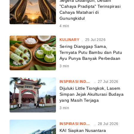
Segera Dibangun, Desain
"Cahaya Pradipta" Terinspirasi
Cahaya Matahari di
Gunungkidul
4
min
KULINARY
.
25 Jul 2026
Sering Dianggap Sama,
Ternyata Putu Bambu dan Putu
Ayu Punya Banyak Perbedaan
3
min
INSPIRASI INDONESIA
.
27 Jul 2026
Dijuluki Little Tiongkok, Lasem
Simpan Jejak Akulturasi Budaya
yang Masih Terjaga
3
min
INSPIRASI INDONESIA
.
28 Jul 2026
KAI Siapkan Nusantara