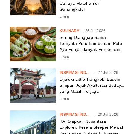
Cahaya Matahari di
Gunungkidul
4
min
KULINARY
.
25 Jul 2026
Sering Dianggap Sama,
Ternyata Putu Bambu dan Putu
Ayu Punya Banyak Perbedaan
3
min
INSPIRASI INDONESIA
.
27 Jul 2026
Dijuluki Little Tiongkok, Lasem
Simpan Jejak Akulturasi Budaya
yang Masih Terjaga
3
min
INSPIRASI INDONESIA
.
28 Jul 2026
KAI Siapkan Nusantara
Explorer, Kereta Sleeper Mewah
Bernuansa Budaya Indonesia