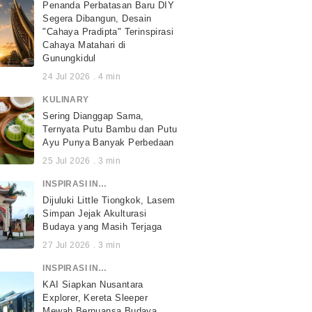
Penanda Perbatasan Baru DIY
Segera Dibangun, Desain
"Cahaya Pradipta" Terinspirasi
Cahaya Matahari di
Gunungkidul
24 Jul 2026
.
4
min
KULINARY
Sering Dianggap Sama,
Ternyata Putu Bambu dan Putu
Ayu Punya Banyak Perbedaan
25 Jul 2026
.
3
min
INSPIRASI INDONESIA
Dijuluki Little Tiongkok, Lasem
Simpan Jejak Akulturasi
Budaya yang Masih Terjaga
27 Jul 2026
.
3
min
INSPIRASI INDONESIA
KAI Siapkan Nusantara
Explorer, Kereta Sleeper
Mewah Bernuansa Budaya