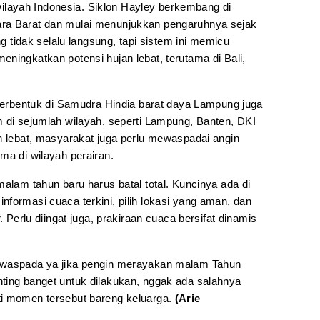
r wilayah Indonesia. Siklon Hayley berkembang di
ra Barat dan mulai menunjukkan pengaruhnya sejak
idak selalu langsung, tapi sistem ini memicu
ningkatkan potensi hujan lebat, terutama di Bali,
 terbentuk di Samudra Hindia barat daya Lampung juga
m di sejumlah wilayah, seperti Lampung, Banten, DKI
an lebat, masyarakat juga perlu mewaspadai angin
ma di wilayah perairan.
malam tahun baru harus batal total. Kuncinya ada di
formasi cuaca terkini, pilih lokasi yang aman, dan
. Perlu diingat juga, prakiraan cuaca bersifat dinamis
 waspada ya jika pengin merayakan malam Tahun
ting banget untuk dilakukan, nggak ada salahnya
ti momen tersebut bareng keluarga.
(Arie