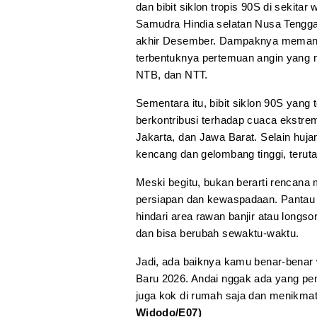
dan bibit siklon tropis 90S di sekita
Samudra Hindia selatan Nusa Tengga
akhir Desember. Dampaknya memang t
terbentuknya pertemuan angin yang me
NTB, dan NTT.
Sementara itu, bibit siklon 90S yang
berkontribusi terhadap cuaca ekstre
Jakarta, dan Jawa Barat. Selain huj
kencang dan gelombang tinggi, teruta
Meski begitu, bukan berarti rencana 
persiapan dan kewaspadaan. Pantau in
hindari area rawan banjir atau longsor
dan bisa berubah sewaktu-waktu.
Jadi, ada baiknya kamu benar-benar
Baru 2026. Andai nggak ada yang pen
juga kok di rumah saja dan menikma
Widodo/E07)