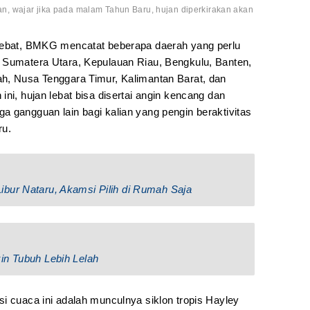
, wajar jika pada malam Tahun Baru, hujan diperkirakan akan
 lebat, BMKG mencatat beberapa daerah yang perlu
 Sumatera Utara, Kepulauan Riau, Bengkulu, Banten,
h, Nusa Tenggara Timur, Kalimantan Barat, dan
ni, hujan lebat bisa disertai angin kencang dan
a gangguan lain bagi kalian yang pengin beraktivitas
ru.
bur Nataru, Akamsi Pilih di Rumah Saja
in Tubuh Lebih Lelah
i cuaca ini adalah munculnya siklon tropis Hayley