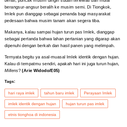
benar, puncak musim dingin sudah terlewati dan mulai
berangsur-angsur beralih ke musim semi. Di Tiongkok,
Imlek pun dianggap sebagai penanda bagi masyarakat
pedesaan bahwa musim tanam akan segera tiba.
Makanya, kalau sampai hujan turun pas Imlek, dianggap
sebagai pertanda bahwa lahan pertanian yang digarap akan
dipenuhi dengan berkah dan hasil panen yang melimpah.
Ternyata begitu ya asal-muasal Imlek identik dengan hujan.
Kalau di tempatmu sendiri, apakah hari ini juga turun hujan,
Millens
?
(Arie Widodo/E05)
Tags:
hari raya imlek
tahun baru imlek
Perayaan Imlek
imlek identik dengan hujan
hujan turun pas imlek
etnis tionghoa di indonesia