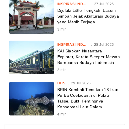
INSPIRASI INDONESIA
.
27 Jul 2026
Dijuluki Little Tiongkok, Lasem
Simpan Jejak Akulturasi Budaya
yang Masih Terjaga
3
min
INSPIRASI INDONESIA
.
28 Jul 2026
KAI Siapkan Nusantara
Explorer, Kereta Sleeper Mewah
Bernuansa Budaya Indonesia
3
min
HITS
.
29 Jul 2026
BRIN Kembali Temukan 18 Ikan
Purba Coelacanth di Pulau
Talise, Bukti Pentingnya
Konservasi Laut Dalam
4
min