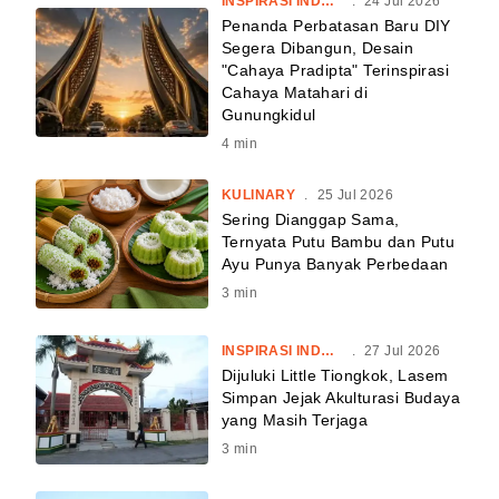
INSPIRASI INDONESIA
.
24 Jul 2026
Penanda Perbatasan Baru DIY
Segera Dibangun, Desain
"Cahaya Pradipta" Terinspirasi
Cahaya Matahari di
Gunungkidul
4
min
KULINARY
.
25 Jul 2026
Sering Dianggap Sama,
Ternyata Putu Bambu dan Putu
Ayu Punya Banyak Perbedaan
3
min
INSPIRASI INDONESIA
.
27 Jul 2026
Dijuluki Little Tiongkok, Lasem
Simpan Jejak Akulturasi Budaya
yang Masih Terjaga
3
min