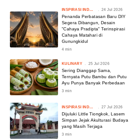
INSPIRASI INDONESIA
.
24 Jul 2026
Penanda Perbatasan Baru DIY
Segera Dibangun, Desain
"Cahaya Pradipta" Terinspirasi
Cahaya Matahari di
Gunungkidul
4
min
KULINARY
.
25 Jul 2026
Sering Dianggap Sama,
Ternyata Putu Bambu dan Putu
Ayu Punya Banyak Perbedaan
3
min
INSPIRASI INDONESIA
.
27 Jul 2026
Dijuluki Little Tiongkok, Lasem
Simpan Jejak Akulturasi Budaya
yang Masih Terjaga
3
min