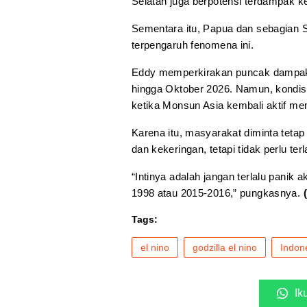
Selatan juga berpotensi terdampak k
Sementara itu, Papua dan sebagian Su
terpengaruh fenomena ini.
Eddy memperkirakan puncak dampak E
hingga Oktober 2026. Namun, kondis
ketika Monsun Asia kembali aktif me
Karena itu, masyarakat diminta teta
dan kekeringan, tetapi tidak perlu ter
“Intinya adalah jangan terlalu panik 
1998 atau 2015-2016,” pungkasnya.
Tags:
el nino
godzilla el nino
Indon
Ik