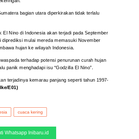
ekeringan.
matera bagian utara diperkirakan tidak terlalu
l Nino di Indonesia akan terjadi pada September
i diprediksi mulai mereda memasuki November
mbawa hujan ke wilayah Indonesia.
p waspada terhadap potensi penurunan curah hujan
lalu panik menghadapi isu “Godzilla El Nino”.
akan terjadinya kemarau panjang seperti tahun 1997-
(Ike/E01)
esia
cuaca kering
uti Whatsapp Inibaru.id