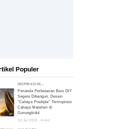
rtikel Populer
INSPIRASI INDONESIA
Penanda Perbatasan Baru DIY
Segera Dibangun, Desain
"Cahaya Pradipta" Terinspirasi
Cahaya Matahari di
Gunungkidul
24 Jul 2026
.
4
min