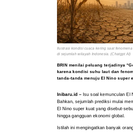
Ilustrasi kondisi cuaca kering saat fenome
di sejumlah wilayah Indonesia. (Chatgpt AI)
BRIN menilai peluang terjadinya “Go
karena kondisi suhu laut dan fenom
tanda-tanda menuju El Nino super 
Inibaru.id –
Isu soal kemunculan El N
Bahkan, sejumlah prediksi mulai memu
El Nino super kuat yang disebut-seb
hingga gangguan ekonomi global.
Istilah ini mengingatkan banyak orang