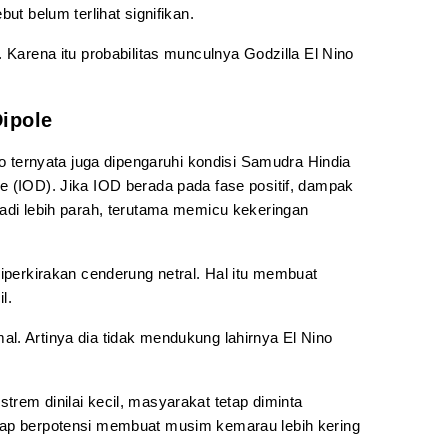
ut belum terlihat signifikan.
. Karena itu probabilitas munculnya Godzilla El Nino
ipole
no ternyata juga dipengaruhi kondisi Samudra Hindia
e (IOD). Jika IOD berada pada fase positif, dampak
jadi lebih parah, terutama memicu kekeringan
diperkirakan cenderung netral. Hal itu membuat
l.
l. Artinya dia tidak mendukung lahirnya El Nino
rem dinilai kecil, masyarakat tetap diminta
tap berpotensi membuat musim kemarau lebih kering