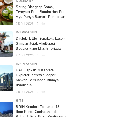
KULINARY
Sering Dianggap Sama,
Ternyata Putu Bambu dan Putu
Ayu Punya Banyak Perbedaan
25 Jul 2026
.
3
min
INSPIRASI INDONESIA
Dijuluki Little Tiongkok, Lasem
Simpan Jejak Akulturasi
Budaya yang Masih Terjaga
27 Jul 2026
.
3
min
INSPIRASI INDONESIA
KAI Siapkan Nusantara
Explorer, Kereta Sleeper
Mewah Bernuansa Budaya
Indonesia
28 Jul 2026
.
3
min
HITS
BRIN Kembali Temukan 18
Ikan Purba Coelacanth di
Pulau Talise, Bukti Pentingnya