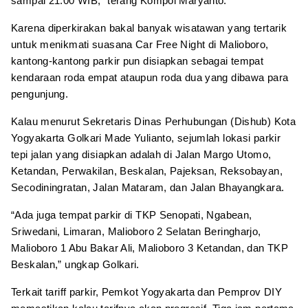
sampai 21.00 WIB,” terang Kompol Maryanto.
Karena diperkirakan bakal banyak wisatawan yang tertarik
untuk menikmati suasana Car Free Night di Malioboro,
kantong-kantong parkir pun disiapkan sebagai tempat
kendaraan roda empat ataupun roda dua yang dibawa para
pengunjung.
Kalau menurut Sekretaris Dinas Perhubungan (Dishub) Kota
Yogyakarta Golkari Made Yulianto, sejumlah lokasi parkir
tepi jalan yang disiapkan adalah di Jalan Margo Utomo,
Ketandan, Perwakilan, Beskalan, Pajeksan, Reksobayan,
Secodiningratan, Jalan Mataram, dan Jalan Bhayangkara.
“Ada juga tempat parkir di TKP Senopati, Ngabean,
Sriwedani, Limaran, Malioboro 2 Selatan Beringharjo,
Malioboro 1 Abu Bakar Ali, Malioboro 3 Ketandan, dan TKP
Beskalan,” ungkap Golkari.
Terkait tariff parkir, Pemkot Yogyakarta dan Pemprov DIY