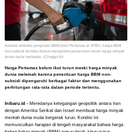
Ilustrasi aktivitas pengisian BBM jenis Pertamax di SPBU; harga BBM
non-subsidi tersebut belum mengalami penurunan meski harga minyak
dunia mulai melandai. (Chatgpt AI)
Harga Pertamax belum ikut turun meski harga minyak
dunia melemah karena penentuan harga BBM non-
subsidi dipengaruhi berbagai faktor dan menggunakan
perhitungan rata-rata dalam periode tertentu.
Inibaru.id -
Meredanya ketegangan geopolitik antara Iran
dengan Amerika Serikat dan Israel membuat harga minyak
mentah dunia mulai bergerak turun. Kondisi ini
memunculkan harapan di tengah masyarakat bahwa harga
bahan bakar minyak (BBM) non-subsidi, khususnya