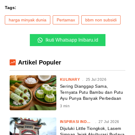
Tags:
harga minyak dunia
Pertamax
bbm non subsidi
Ikuti Whatsapp Inibaru.id
Artikel Populer
KULINARY
.
25 Jul 2026
Sering Dianggap Sama,
Ternyata Putu Bambu dan Putu
Ayu Punya Banyak Perbedaan
3
min
INSPIRASI INDONESIA
.
27 Jul 2026
Dijuluki Little Tiongkok, Lasem
Simpan Jejak Akulturasi Budaya