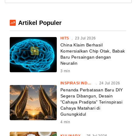
Artikel Populer
HITS
.
23 Jul 2026
China Klaim Berhasil
Komersialkan Chip Otak, Babak
Baru Persaingan dengan
Neuralin
3
min
INSPIRASI INDONESIA
.
24 Jul 2026
Penanda Perbatasan Baru DIY
Segera Dibangun, Desain
"Cahaya Pradipta" Terinspirasi
Cahaya Matahari di
Gunungkidul
4
min
KULINARY
.
25 Jul 2026