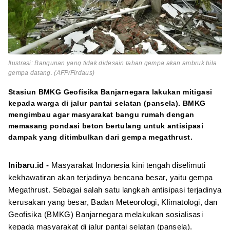
Ilustrasi: Bangunan yang tidak didesain tahan gempa akan ambruk bila
gempa datang. (AFP/Firdaus)
Stasiun BMKG Geofisika Banjarnegara lakukan mitigasi
kepada warga di jalur pantai selatan (pansela). BMKG
mengimbau agar masyarakat bangu rumah dengan
memasang pondasi beton bertulang untuk antisipasi
dampak yang ditimbulkan dari gempa megathrust.
Inibaru.id -
Masyarakat Indonesia kini tengah diselimuti
kekhawatiran akan terjadinya bencana besar, yaitu gempa
Megathrust. Sebagai salah satu langkah antisipasi terjadinya
kerusakan yang besar, Badan Meteorologi, Klimatologi, dan
Geofisika (BMKG) Banjarnegara melakukan sosialisasi
kepada masyarakat di jalur pantai selatan (pansela).