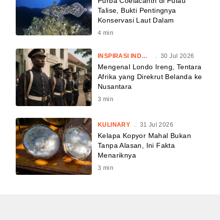
Purba Coelacanth di Pulau
Talise, Bukti Pentingnya
Konservasi Laut Dalam
4
min
INSPIRASI INDONESIA
.
30 Jul 2026
Mengenal Londo Ireng, Tentara
Afrika yang Direkrut Belanda ke
Nusantara
3
min
KULINARY
.
31 Jul 2026
Kelapa Kopyor Mahal Bukan
Tanpa Alasan, Ini Fakta
Menariknya
3
min