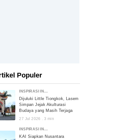
rtikel Populer
INSPIRASI INDONESIA
Dijuluki Little Tiongkok, Lasem
Simpan Jejak Akulturasi
Budaya yang Masih Terjaga
27 Jul 2026
.
3
min
INSPIRASI INDONESIA
KAI Siapkan Nusantara