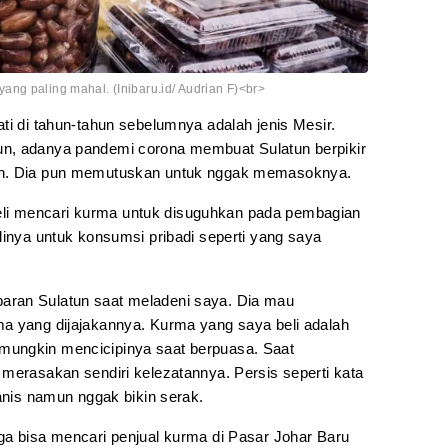
ng paling mahal. (Inibaru.id/ Audrian F)<br>
ti di tahun-tahun sebelumnya adalah jenis Mesir.
n, adanya pandemi corona membuat Sulatun berpikir
un. Dia pun memutuskan untuk nggak memasoknya.
i mencari kurma untuk disuguhkan pada pembagian
linya untuk konsumsi pribadi seperti yang saya
aran Sulatun saat meladeni saya. Dia mau
a yang dijajakannya. Kurma yang saya beli adalah
mungkin mencicipinya saat berpuasa. Saat
 merasakan sendiri kelezatannya. Persis seperti kata
manis namun nggak bikin serak.
ga bisa mencari penjual kurma di Pasar Johar Baru