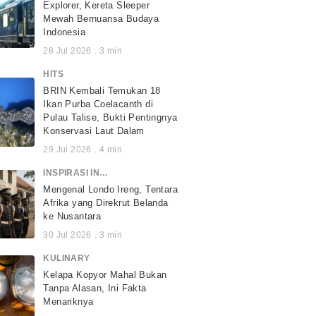
Explorer, Kereta Sleeper
Mewah Bernuansa Budaya
Indonesia
28 Jul 2026
.
3
min
HITS
BRIN Kembali Temukan 18
Ikan Purba Coelacanth di
Pulau Talise, Bukti Pentingnya
Konservasi Laut Dalam
29 Jul 2026
.
4
min
INSPIRASI INDONESIA
Mengenal Londo Ireng, Tentara
Afrika yang Direkrut Belanda
ke Nusantara
30 Jul 2026
.
3
min
KULINARY
Kelapa Kopyor Mahal Bukan
Tanpa Alasan, Ini Fakta
Menariknya