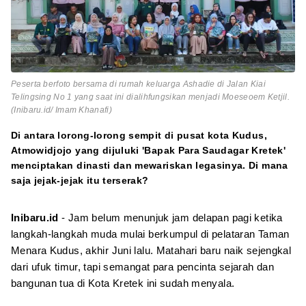
Peserta berfoto bersama di rumah keluarga Ashadie di Jalan Kiai
Telingsing No 1 yang saat ini dialihfungsikan menjadi Moeseoem Ketjil.
(Inibaru.id/ Imam Khanafi)
Di antara lorong-lorong sempit di pusat kota Kudus,
Atmowidjojo yang dijuluki 'Bapak Para Saudagar Kretek'
menciptakan dinasti dan mewariskan legasinya. Di mana
saja jejak-jejak itu terserak?
Inibaru.id
- Jam belum menunjuk jam delapan pagi ketika
langkah-langkah muda mulai berkumpul di pelataran Taman
Menara Kudus, akhir Juni lalu. Matahari baru naik sejengkal
dari ufuk timur, tapi semangat para pencinta sejarah dan
bangunan tua di Kota Kretek ini sudah menyala.