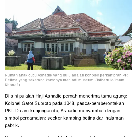
Rumah anak cucu Ashadie yang dulu adalah konplek perkantoran PR
Delima yang sekarang kantonya menjadi museum. (Inibaru.id/Imam
Khanafi)
Di sini pulalah Haji Ashadie pernah menerima tamu agung:
Kolonel Gatot Subroto pada 1948, pasca-pemberontakan
PKI. Dalam kunjungan itu, Ashadie menyambut dengan
simbol perdamaian: seekor kambing betina dari halaman
pabrik.