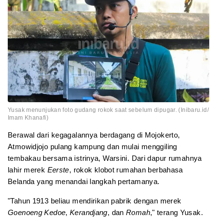
Yusak menunjukan foto gudang rokok saat sebelum dipugar. (Inibaru.id/
Imam Khanafi)
Berawal dari kegagalannya berdagang di Mojokerto,
Atmowidjojo pulang kampung dan mulai menggiling
tembakau bersama istrinya, Warsini. Dari dapur rumahnya
lahir merek
Eerste
, rokok klobot rumahan berbahasa
Belanda yang menandai langkah pertamanya.
"Tahun 1913 beliau mendirikan pabrik dengan merek
Goenoeng Kedoe
,
Kerandjang
, dan
Romah
,"
terang Yusak.