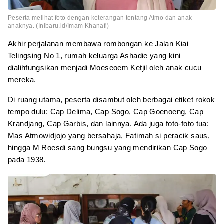
Peserta melihat foto dengan keterangan tentang Atmo dan anak-
anaknya. (Inibaru.id/Imam Khanafi)
Akhir perjalanan membawa rombongan ke Jalan Kiai
Telingsing No 1, rumah keluarga Ashadie yang kini
dialihfungsikan menjadi Moeseoem Ketjil oleh anak cucu
mereka.
Di ruang utama, peserta disambut oleh berbagai etiket rokok
tempo dulu: Cap Delima, Cap Sogo, Cap Goenoeng, Cap
Krandjang, Cap Garbis, dan lainnya. Ada juga foto-foto tua:
Mas Atmowidjojo yang bersahaja, Fatimah si peracik saus,
hingga M Roesdi sang bungsu yang mendirikan Cap Sogo
pada 1938.