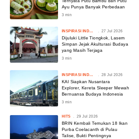
Ternyata Putu Bambu dan Putu
Ayu Punya Banyak Perbedaan
3
min
INSPIRASI INDONESIA
.
27 Jul 2026
Dijuluki Little Tiongkok, Lasem
Simpan Jejak Akulturasi Budaya
yang Masih Terjaga
3
min
INSPIRASI INDONESIA
.
28 Jul 2026
KAI Siapkan Nusantara
Explorer, Kereta Sleeper Mewah
Bernuansa Budaya Indonesia
3
min
HITS
.
29 Jul 2026
BRIN Kembali Temukan 18 Ikan
Purba Coelacanth di Pulau
Talise, Bukti Pentingnya