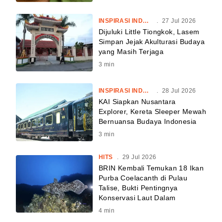
INSPIRASI INDONESIA
.
27 Jul 2026
Dijuluki Little Tiongkok, Lasem
Simpan Jejak Akulturasi Budaya
yang Masih Terjaga
3
min
INSPIRASI INDONESIA
.
28 Jul 2026
KAI Siapkan Nusantara
Explorer, Kereta Sleeper Mewah
Bernuansa Budaya Indonesia
3
min
HITS
.
29 Jul 2026
BRIN Kembali Temukan 18 Ikan
Purba Coelacanth di Pulau
Talise, Bukti Pentingnya
Konservasi Laut Dalam
4
min