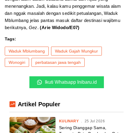
menenangkan. Jadi, kalau kamu penggemar wisata alam
dan nggak masalah dengan sedikit petualangan, Waduk
Mblumbang jelas pantas masuk daftar destinasi wajibmu
berikutnya,
Gez
.
(Arie Widodo/E07)
Tags:
Waduk Mblumbang
Waduk Gajah Mungkur
Wonogiri
perbatasan jawa tengah
Ikuti Whatsapp Inibaru.id
Artikel Populer
KULINARY
.
25 Jul 2026
Sering Dianggap Sama,