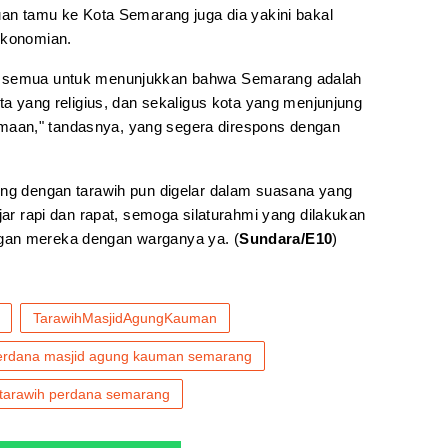
uan tamu ke Kota Semarang juga dia yakini bakal
ekonomian.
a semua untuk menunjukkan bahwa Semarang adalah
ota yang religius, dan sekaligus kota yang menjunjung
ersamaan," tandasnya, yang segera direspons dengan
ung dengan tarawih pun digelar dalam suasana yang
jar rapi dan rapat, semoga silaturahmi yang dilakukan
gan mereka dengan warganya ya. (
Sundara/E10
)
TarawihMasjidAgungKauman
perdana masjid agung kauman semarang
tarawih perdana semarang