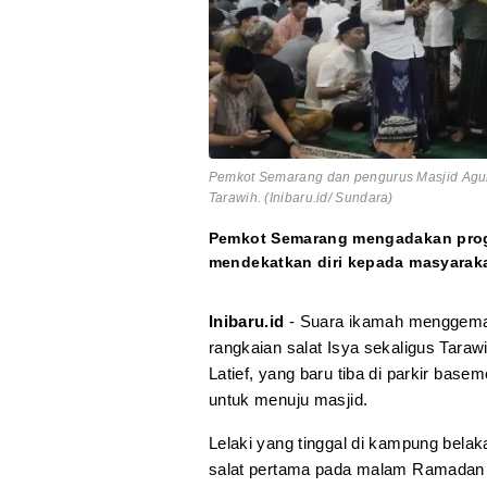
Pemkot Semarang dan pengurus Masjid Agu
Tarawih. (Inibaru.id/ Sundara)
Pemkot Semarang mengadakan progra
mendekatkan diri kepada masyarak
Inibaru.id
- Suara ikamah menggema
rangkaian salat Isya sekaligus Tara
Latief, yang baru tiba di parkir ba
untuk menuju masjid.
Lelaki yang tinggal di kampung bela
salat pertama pada malam Ramadan in