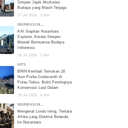
Simpan Jejak Akulturasi
Budaya yang Masih Terjaga
27 Jul 2026
.
3
min
INSPIRASI INDONESIA
KAI Siapkan Nusantara
Explorer, Kereta Sleeper
Mewah Bernuansa Budaya
Indonesia
28 Jul 2026
.
3
min
HITS
BRIN Kembali Temukan 18
Ikan Purba Coelacanth di
Pulau Talise, Bukti Pentingnya
Konservasi Laut Dalam
29 Jul 2026
.
4
min
INSPIRASI INDONESIA
Mengenal Londo Ireng, Tentara
Afrika yang Direkrut Belanda
ke Nusantara