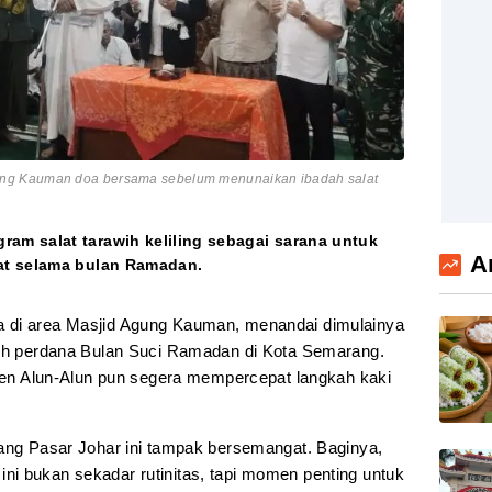
ng Kauman doa bersama sebelum menunaikan ibadah salat
m salat tarawih keliling sebagai sarana untuk
A
at selama bulan Ramadan.
 di area Masjid Agung Kauman, menandai dimulainya
wih perdana Bulan Suci Ramadan di Kota Semarang.
semen Alun-Alun pun segera mempercepat langkah kaki
kang Pasar Johar ini tampak bersemangat. Baginya,
i bukan sekadar rutinitas, tapi momen penting untuk