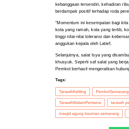
kebanggaan tersendiri, kehadiran rib
berdampak positif terhadap roda per
"Momentum ini kesempatan bagi kit
kota yang ramah, kota yang tertib, k
tinggi nilai-nilai toleransi dan keb
anggukan kepala oleh Latief.
Selanjutnya, salat Isya yang disamb
khusyuk. Seperti saf salat yang berja
Pemkot berhasil mengeratkan hubun
Tags:
TarawihKeliling
PemkotSemarang
TarawihMalamPertama
tarawih 
masjid agung kauman semarang