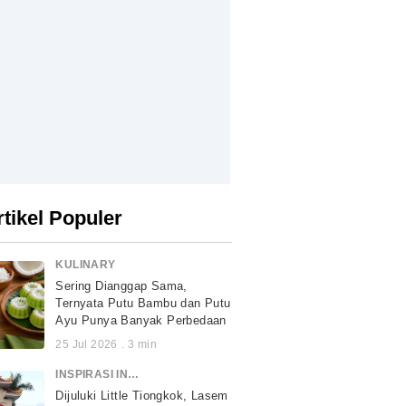
rtikel Populer
KULINARY
Sering Dianggap Sama,
Ternyata Putu Bambu dan Putu
Ayu Punya Banyak Perbedaan
25 Jul 2026
.
3
min
INSPIRASI INDONESIA
Dijuluki Little Tiongkok, Lasem