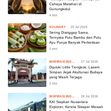
Cahaya Matahari di
Gunungkidul
4
min
KULINARY
.
25 Jul 2026
Sering Dianggap Sama,
Ternyata Putu Bambu dan Putu
Ayu Punya Banyak Perbedaan
3
min
INSPIRASI INDONESIA
.
27 Jul 2026
Dijuluki Little Tiongkok, Lasem
Simpan Jejak Akulturasi Budaya
yang Masih Terjaga
3
min
INSPIRASI INDONESIA
.
28 Jul 2026
KAI Siapkan Nusantara
Explorer, Kereta Sleeper Mewah