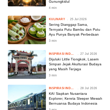
Gunungkidul
4
min
KULINARY
.
25 Jul 2026
Sering Dianggap Sama,
Ternyata Putu Bambu dan Putu
Ayu Punya Banyak Perbedaan
3
min
INSPIRASI INDONESIA
.
27 Jul 2026
Dijuluki Little Tiongkok, Lasem
Simpan Jejak Akulturasi Budaya
yang Masih Terjaga
3
min
INSPIRASI INDONESIA
.
28 Jul 2026
KAI Siapkan Nusantara
Explorer, Kereta Sleeper Mewah
Bernuansa Budaya Indonesia
3
min