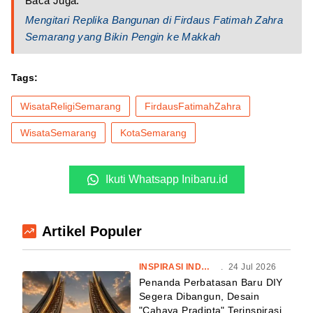
Baca Juga:
Mengitari Replika Bangunan di Firdaus Fatimah Zahra
Semarang yang Bikin Pengin ke Makkah
Tags:
WisataReligiSemarang
FirdausFatimahZahra
WisataSemarang
KotaSemarang
Ikuti Whatsapp Inibaru.id
Artikel Populer
INSPIRASI INDONESIA
.
24 Jul 2026
Penanda Perbatasan Baru DIY
Segera Dibangun, Desain
"Cahaya Pradipta" Terinspirasi