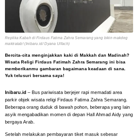
Replika Kabah di Firdaus Fatima Zahra Semarang yang bikin makdeg
maktratab! (Inibaru.id/ Dyana Ulfach)
Bercita-cita menginjakkan kaki di Makkah dan Madinah?
Wisata Religi Firdaus Fatimah Zahra Semarang ini bisa
memberikanmu gambaran bagaimana keadaan di sana.
Yuk telusuri bersama saya!
Inibaru.id
– Bus pariwisata berjejer rapi memadati area
parkir objek wisata religi Firdaus Fatima Zahra Semarang.
Beberapa orang duduk di bawah pohon, beberapa yang lain
asyik mengabadikan momen di depan Hall Ahmad Aidy yang
bergaya Arab.
Setelah melakukan pembayaran tiket masuk sebesar