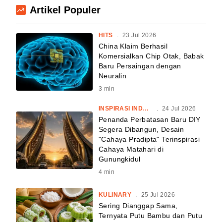
Artikel Populer
HITS
.
23 Jul 2026
China Klaim Berhasil
Komersialkan Chip Otak, Babak
Baru Persaingan dengan
Neuralin
3
min
INSPIRASI INDONESIA
.
24 Jul 2026
Penanda Perbatasan Baru DIY
Segera Dibangun, Desain
"Cahaya Pradipta" Terinspirasi
Cahaya Matahari di
Gunungkidul
4
min
KULINARY
.
25 Jul 2026
Sering Dianggap Sama,
Ternyata Putu Bambu dan Putu