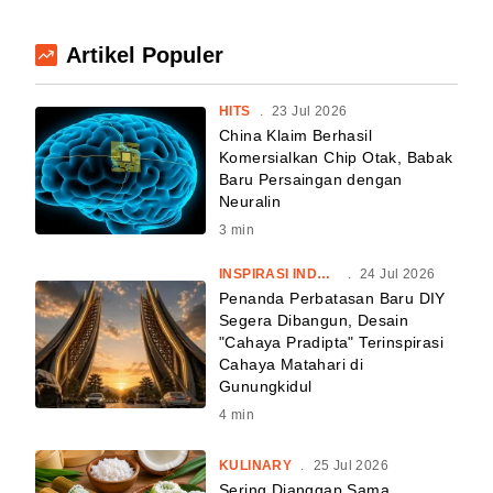
Artikel Populer
HITS
.
23 Jul 2026
China Klaim Berhasil
Komersialkan Chip Otak, Babak
Baru Persaingan dengan
Neuralin
3
min
INSPIRASI INDONESIA
.
24 Jul 2026
Penanda Perbatasan Baru DIY
Segera Dibangun, Desain
"Cahaya Pradipta" Terinspirasi
Cahaya Matahari di
Gunungkidul
4
min
KULINARY
.
25 Jul 2026
Sering Dianggap Sama,