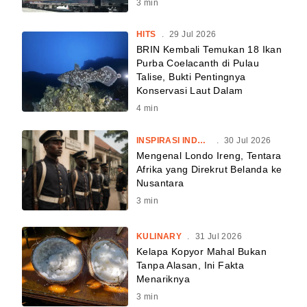
3
min
HITS
.
29 Jul 2026
BRIN Kembali Temukan 18 Ikan
Purba Coelacanth di Pulau
Talise, Bukti Pentingnya
Konservasi Laut Dalam
4
min
INSPIRASI INDONESIA
.
30 Jul 2026
Mengenal Londo Ireng, Tentara
Afrika yang Direkrut Belanda ke
Nusantara
3
min
KULINARY
.
31 Jul 2026
Kelapa Kopyor Mahal Bukan
Tanpa Alasan, Ini Fakta
Menariknya
3
min