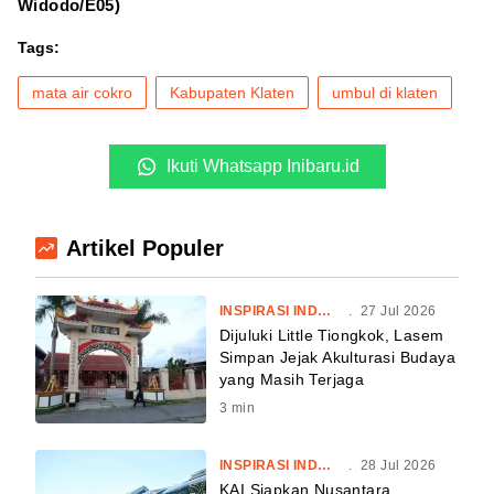
Widodo/E05)
Tags:
mata air cokro
Kabupaten Klaten
umbul di klaten
Ikuti Whatsapp Inibaru.id
Artikel Populer
INSPIRASI INDONESIA
.
27 Jul 2026
Dijuluki Little Tiongkok, Lasem
Simpan Jejak Akulturasi Budaya
yang Masih Terjaga
3
min
INSPIRASI INDONESIA
.
28 Jul 2026
KAI Siapkan Nusantara