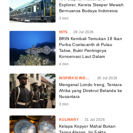
Explorer, Kereta Sleeper Mewah
Bernuansa Budaya Indonesia
3
min
HITS
.
29 Jul 2026
BRIN Kembali Temukan 18 Ikan
Purba Coelacanth di Pulau
Talise, Bukti Pentingnya
Konservasi Laut Dalam
4
min
INSPIRASI INDONESIA
.
30 Jul 2026
Mengenal Londo Ireng, Tentara
Afrika yang Direkrut Belanda ke
Nusantara
3
min
KULINARY
.
31 Jul 2026
Kelapa Kopyor Mahal Bukan
Tanpa Alasan, Ini Fakta